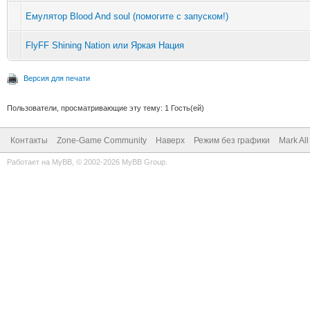
Емулятор Blood And soul (помогите с запуском!)
FlyFF Shining Nation или Яркая Нация
Версия для печати
Пользователи, просматривающие эту тему: 1 Гость(ей)
Контакты
Zone-Game Community
Наверх
Режим без графики
Mark Al
Работает на
MyBB
, © 2002-2026
MyBB Group
.