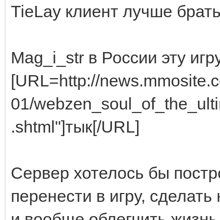
TieLay клиент лучше брат
Mag_i_str в России эту иг
[URL=http://news.mmosite.c
01/webzen_soul_of_the_ult
.shtml"]тык[/URL]
Сервер хотелось бы постр
перенести в игру, сделат
и вообще облегчить жизнь