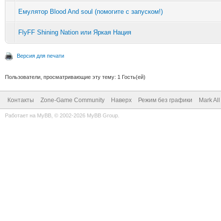
Емулятор Blood And soul (помогите с запуском!)
FlyFF Shining Nation или Яркая Нация
Версия для печати
Пользователи, просматривающие эту тему: 1 Гость(ей)
Контакты
Zone-Game Community
Наверх
Режим без графики
Mark Al
Работает на
MyBB
, © 2002-2026
MyBB Group
.