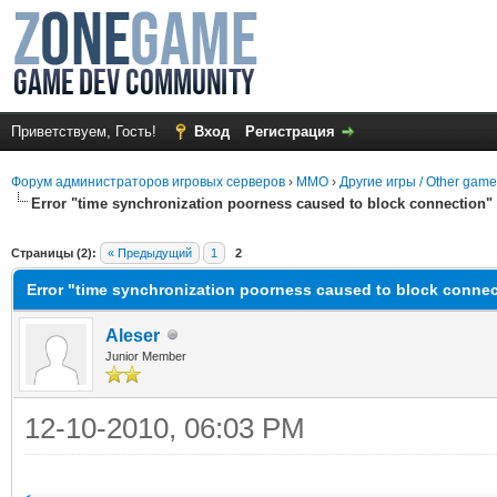
Приветствуем, Гость!
Вход
Регистрация
Форум администраторов игровых серверов
›
MMO
›
Другие игры / Other gam
Error "time synchronization poorness caused to block connection"
среднем
Страницы (2):
« Предыдущий
1
2
Error "time synchronization poorness caused to block conne
Aleser
Junior Member
12-10-2010, 06:03 PM