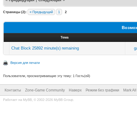
Страницы (2):
« Предыдущий
1
2
Возмож
Тема
Chat Block 25892 minute(s) remaining
g
Версия для печати
Пользователи, просматривающие эту тему: 1 Гость(ей)
Контакты
Zone-Game Community
Наверх
Режим без графики
Mark Al
Работает на
MyBB
, © 2002-2026
MyBB Group
.