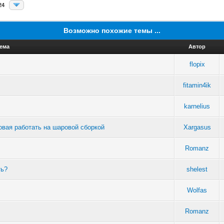
24
Возможно похожие темы ...
ема
Автор
flopix
fitamin4ik
karnelius
овая работать на шаровой сборкой
Xargasus
Romanz
ть?
shelest
Wolfas
Romanz