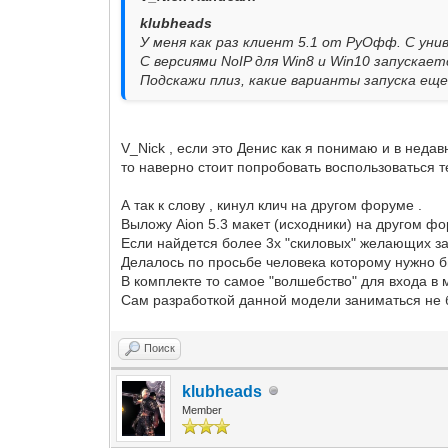
klubheads
У меня как раз клиент 5.1 от РуОфф. С уни
С версиями NoIP для Win8 и Win10 запускает
Подскажи плиз, какие варианты запуска ещ
V_Nick , если это Денис как я понимаю и в неда
то наверно стоит попробовать воспользоваться 
А так к слову , кинул клич на другом форуме .
Выложу Aion 5.3 макет (исходники) на другом фо
Если найдется более 3х "скиловых" желающих зан
Делалось по просьбе человека которому нужно б
В комплекте то самое "волшебство" для входа в ми
Сам разработкой данной модели заниматься не б
Поиск
klubheads
Member