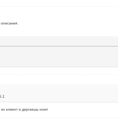
т описания.
5.1.
ь их клиент и дергаешь ноип