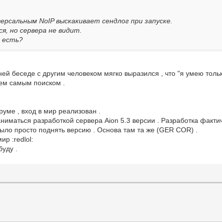
версальным NoIP выскакивает сендлог при запуске.
ся, но сервера не видит.
е есть?
вней беседе с другим человеком мягко выразился , что "я умею тол
тем самым поиском .
руме , вход в мир реализован .
иматься разработкой сервера Aion 5.3 версии . Разработка фактич
ыло просто поднять версию . Основа там та же (GER COR) .
р :redlol:
уду .