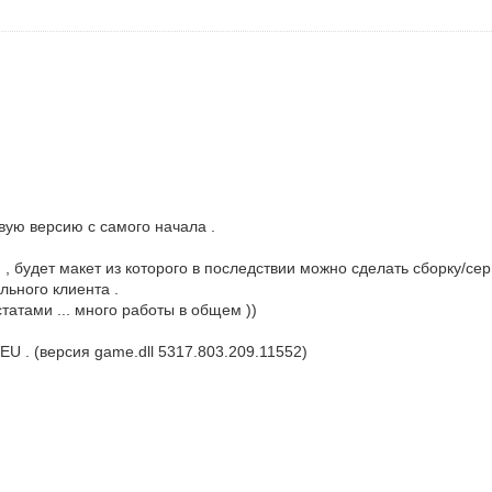
овую версию с самого начала .
, будет макет из которого в последствии можно сделать сборку/сер
льного клиента .
татами ... много работы в общем ))
U . (версия game.dll 5317.803.209.11552)