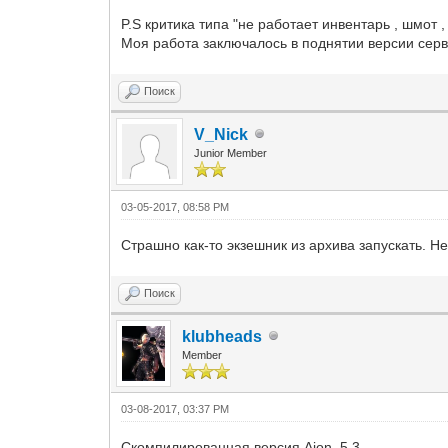
P.S критика типа "не работает инвентарь , шмот , 
Моя работа заключалось в поднятии версии серве
Поиск
V_Nick
Junior Member
03-05-2017, 08:58 PM
Страшно как-то экзешник из архива запускать. Не
Поиск
klubheads
Member
03-08-2017, 03:37 PM
Скомпилированная версия Aion_5.3