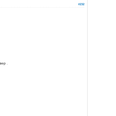
#232
вер .