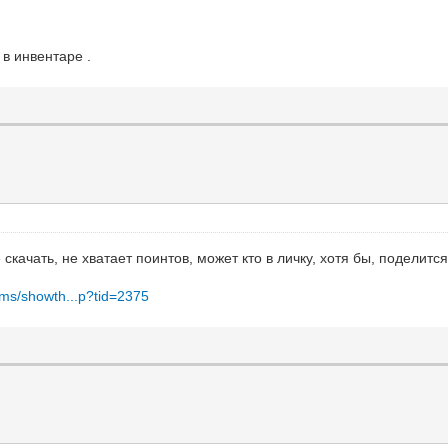
в инвентаре .
 скачать, не хватает поинтов, может кто в личку, хотя бы, поделит
rums/showth...p?tid=2375