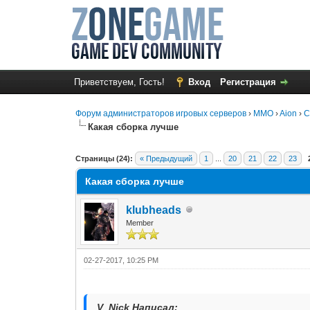
Приветствуем, Гость!
Вход
Регистрация
Форум администраторов игровых серверов
›
MMO
›
Aion
›
С
Какая сборка лучше
0 Голос(ов) - 0 в среднем
1
2
3
4
5
Страницы (24):
« Предыдущий
1
...
20
21
22
23
Какая сборка лучше
klubheads
Member
02-27-2017, 10:25 PM
V_Nick Написал: