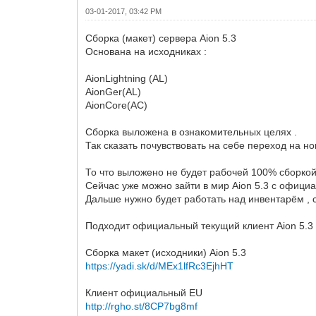
03-01-2017, 03:42 PM
Сборка (макет) сервера Aion 5.3
Основана на исходниках :
AionLightning (AL)
AionGer(AL)
AionCore(AC)
Сборка выложена в ознакомительных целях .
Так сказать почувствовать на себе переход на н
То что выложено не будет рабочей 100% сборкой 
Сейчас уже можно зайти в мир Aion 5.3 с официа
Дальше нужно будет работать над инвентарём , с
Подходит официальный текущий клиент Aion 5.3 E
Сборка макет (исходники) Aion 5.3
https://yadi.sk/d/MEx1lfRc3EjhHT
Клиент официальный EU
http://rgho.st/8CP7bg8mf