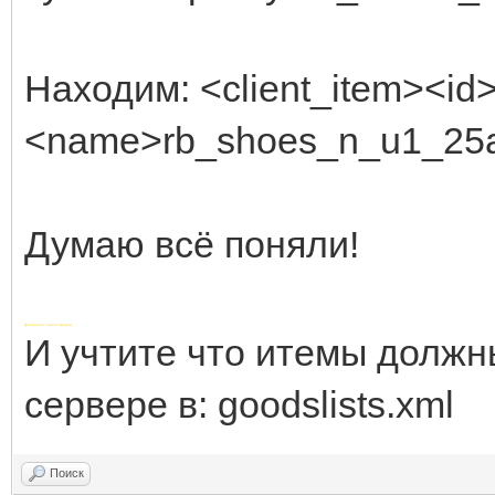
Находим: <client_item><id
<name>rb_shoes_n_u1_25
Думаю всё поняли!
Добавлено через 4 минуты
И учтите что итемы должн
сервере в: goodslists.xml
Поиск