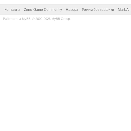
Контакты
Zone-Game Community
Наверх
Режим без графики
Mark Al
Работает на
MyBB
, © 2002-2026
MyBB Group
.