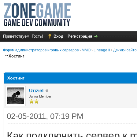
Приветствуем, Гость!
Вход
Регистрация
Форум администраторов игровых серверов
›
MMO
›
Lineage II
›
Движки сайто
Хостинг
среднем
Хостинг
Uriziel
Junior Member
02-05-2011, 07:19 PM
Как подключить сервер к m