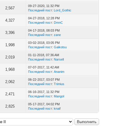
09-27-2020, 11:32 PM
2,567
Последний пост
:
Lord_Gothic
04-27-2018, 12:28 PM
4,327
Последний пост
:
DmnC
04-17-2018, 08:03 PM
3,396
Последний пост
:
zane
03-02-2018, 03:05 PM
1,998
Последний пост
:
Gaikotsu
01-11-2018, 07:36 AM
2,019
Последний пост
:
Narsell
07-07-2017, 11:42 AM
1,968
Последний пост
:
Ananim
06-22-2017, 03:07 PM
2,062
Последний пост
:
Trimius
06-16-2017, 11:32 PM
2,471
Последний пост
:
Mangol
05-17-2017, 04:02 PM
2,825
Последний пост
:
knaif