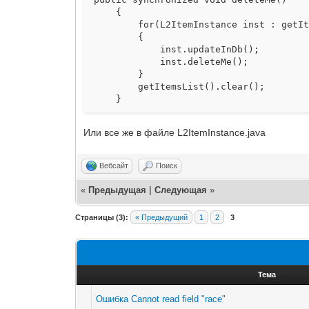
{
for(L2ItemInstance inst : getIte
{
inst.updateInDb();
inst.deleteMe();
}
getItemsList().clear();
}
Или все же в файле L2ItemInstance.java
Вебсайт
Поиск
«
Предыдущая
|
Следующая
»
Страницы (3):
« Предыдущий
1
2
3
Тема
Ошибка Cannot read field "race"