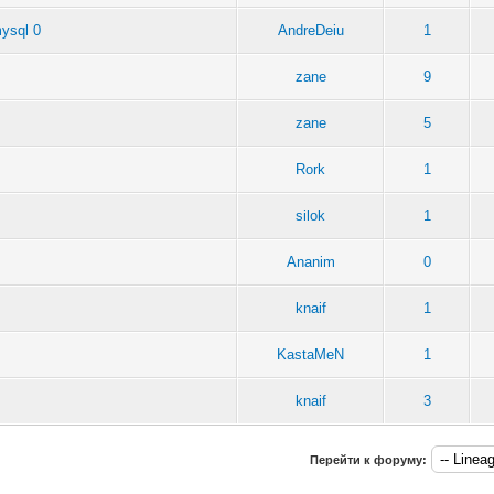
ysql 0
AndreDeiu
1
zane
9
zane
5
Rork
1
silok
1
Ananim
0
knaif
1
KastaMeN
1
knaif
3
Перейти к форуму: