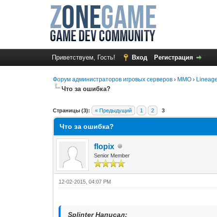
Приветствуем, Гость!
Вход
Регистрация
Форум администраторов игровых серверов
›
MMO
›
Lineage
Что за ошибка?
1 Голос(ов) - 1 в среднем
1
2
3
4
5
Страницы (3):
« Предыдущий
1
2
3
Что за ошибка?
flopix
Senior Member
12-02-2015, 04:07 PM
Splinter Написал: