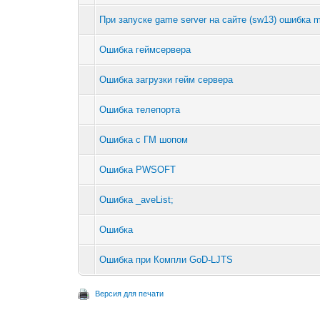
При запуске game server на сайте (sw13) ошибка m
Ошибка геймсервера
Ошибка загрузки гейм сервера
Ошибка телепорта
Ошибка с ГМ шопом
Ошибка PWSOFT
Ошибка _aveList;
Ошибка
Ошибка при Компли GoD-LJTS
Версия для печати