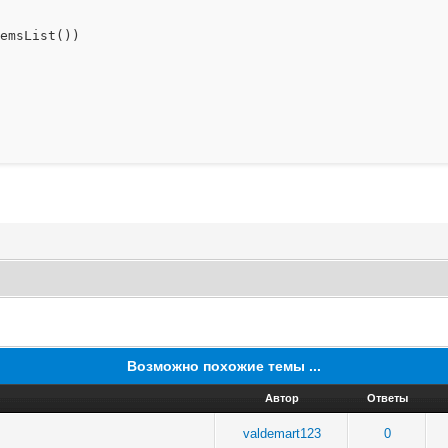
msList())
Возможно похожие темы ...
Автор
Ответы
valdemart123
0