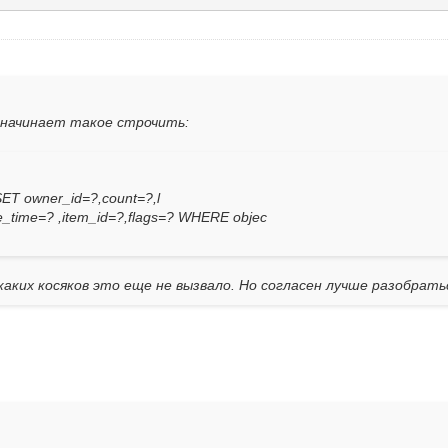
т начинает такое строчить:
SET owner_id=?,count=?,l
e_time=? ,item_id=?,flags=? WHERE objec
каких косяков это еще не вызвало. Но согласен лучше разобрать