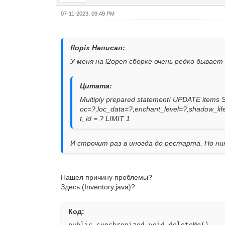
07-11-2023, 09:49 PM
flopix Написал:
У меня на l2open сборке очень редко бывае
Цитата:
Multiply prepared statement! UPDATE items 
oc=?,loc_data=?,enchant_level=?,shadow_lif
t_id = ? LIMIT 1
И строчит раз в иногда до рестарта. Но ни
Нашел причину проблемы?
Здесь (Inventory.java)?
Код:
public synchronized void deleteMe()