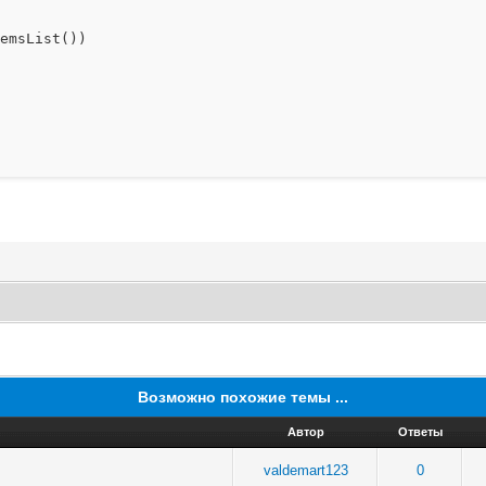
msList())
Возможно похожие темы ...
Автор
Ответы
valdemart123
0