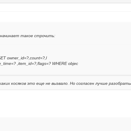
т начинает такое строчить:
SET owner_id=?,count=?,l
e_time=? ,item_id=?,flags=? WHERE objec
каких косяков это еще не вызвало. Но согласен лучше разобрать