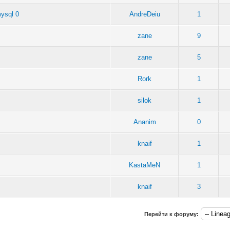
ysql 0
AndreDeiu
1
zane
9
zane
5
Rork
1
silok
1
Ananim
0
knaif
1
KastaMeN
1
knaif
3
Перейти к форуму: