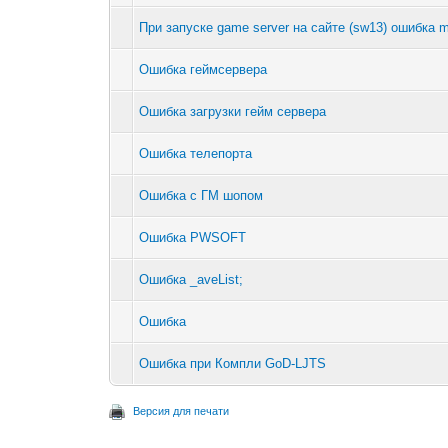
При запуске game server на сайте (sw13) ошибка m
Ошибка геймсервера
Ошибка загрузки гейм сервера
Ошибка телепорта
Ошибка с ГМ шопом
Ошибка PWSOFT
Ошибка _aveList;
Ошибка
Ошибка при Компли GoD-LJTS
Версия для печати