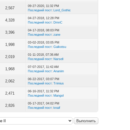
09-27-2020, 11:32 PM
2,567
Последний пост
:
Lord_Gothic
04-27-2018, 12:28 PM
4,328
Последний пост
:
DmnC
04-17-2018, 08:03 PM
3,396
Последний пост
:
zane
03-02-2018, 03:05 PM
1,998
Последний пост
:
Gaikotsu
01-11-2018, 07:36 AM
2,019
Последний пост
:
Narsell
07-07-2017, 11:42 AM
1,968
Последний пост
:
Ananim
06-22-2017, 03:07 PM
2,062
Последний пост
:
Trimius
06-16-2017, 11:32 PM
2,471
Последний пост
:
Mangol
05-17-2017, 04:02 PM
2,826
Последний пост
:
knaif