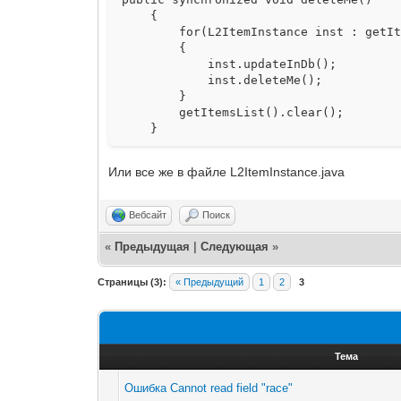
{
for(L2ItemInstance inst : getIte
{
inst.updateInDb();
inst.deleteMe();
}
getItemsList().clear();
}
Или все же в файле L2ItemInstance.java
Вебсайт
Поиск
«
Предыдущая
|
Следующая
»
Страницы (3):
« Предыдущий
1
2
3
Тема
Ошибка Cannot read field "race"