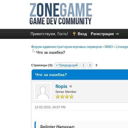
Приветствуем, Гость!
Вход
Регистрация
Форум администраторов игровых серверов
›
MMO
›
Lineage
Что за ошибка?
1 Голос(ов) - 1 в среднем
1
2
3
4
5
Страницы (3):
« Предыдущий
1
2
3
Что за ошибка?
flopix
Senior Member
12-02-2015, 04:07 PM
Splinter Написал: