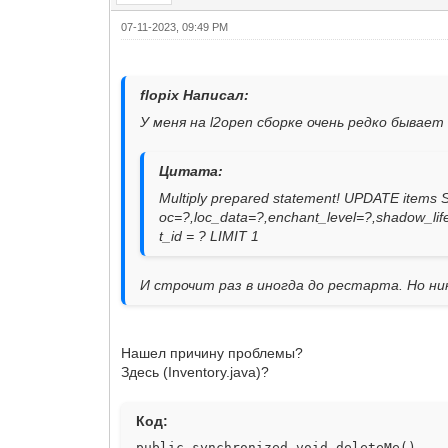
07-11-2023, 09:49 PM
flopix Написал:
У меня на l2open сборке очень редко бывае
Цитата:
Multiply prepared statement! UPDATE items 
oc=?,loc_data=?,enchant_level=?,shadow_lif
t_id = ? LIMIT 1
И строчит раз в иногда до рестарта. Но ни
Нашел причину проблемы?
Здесь (Inventory.java)?
Код:
public synchronized void deleteMe()