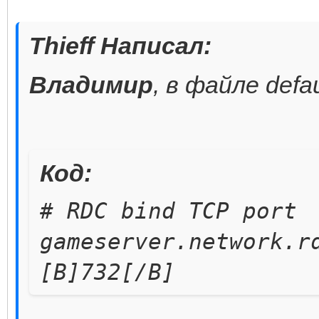
<------>at
Thieff Написал:
java.lang.Runtime.add
Владимир
, в файле defa
92)
<------>at
gameserver.GameServer
Код:
# RDC bind TCP port
gameserver.network.r
[B]732[/B]