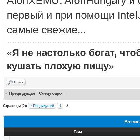
AionXEMU, AionHungary и 
первый и при помощи Intel
самые свежие...
«
Я не настолько богат, чт
кушать плохую пищу
»
Поиск
«
Предыдущая
|
Следующая
»
Страницы (2):
« Предыдущий
1
2
Возмож
Тема