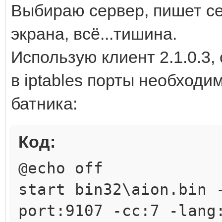
0x00 CM_GS_AUTH
Выбираю сервер, пишет се
0x07 SM_LS_CHARACTER_
[INFO] 2011-02-26 19:
экрана, всё...тишина.
0x00 SM_GS_AUTH_RESPO
Использую клиент 2.1.0.3, 
[INFO] 2011-02-26 19:
в iptables порты необход
0x04 CM_ACCOUNT_LIST
батника:
[INFO] 2011-02-26 19:
ххх.ххх.ххх.ххх
Код:
[INFO] 2011-02-26 19:
@echo off
0x07 CM_AUTH_GG
start bin32\aion.bin 
[INFO] 2011-02-26 19:
port:9107 -сс:7 -lang
0x0B CM_LOGIN