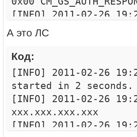
0x00 CM_GS_AUTH_RESPO
[INFO] 2011-02-26 19:
Server listening on *
А это ЛС
retries: 3) and 1 wri
[INFO] 2011-02-26 19:
Код:
0x04 SM_ACCOUNT_LIST
[INFO] 2011-02-26 19:
[INFO] 2011-02-26 19:
started in 2 seconds.
Rankings were reloade
[INFO] 2011-02-26 19:
[INFO] 2011-02-26 19:
ххх.ххх.ххх.ххх
0x06 CM_LS_REQUEST_CH
[INFO] 2011-02-26 19:
[INFO] 2011-02-26 19: