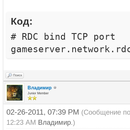
.java:69)
[ERROR] 2011-02-26 12
Код:
gameserver.utils.Thre
# RDC bind TCP port
37 - Critical Error -
gameserver.network.rd
abnormaly: java.lang.
Shutdown in progress
java.lang.IllegalStat
Поиск
progress
Владимир
Junior Member
<------>at
02-26-2011, 07:39 PM
(Сообщение по
java.lang.Application
12:23 AM
Владимир
.)
onShutdownHooks.java: