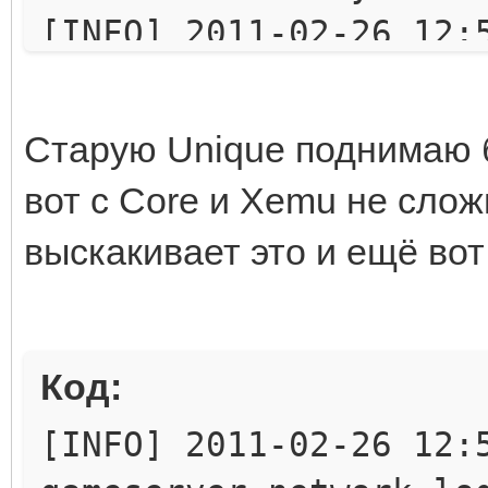
[INFO] 2011-02-26 12:
0x00 CM_GS_AUTH_RESPO
[INFO] 2011-02-26 12:
Старую Unique поднимаю бе
0x04 SM_ACCOUNT_LIST
вот с Core и Xemu не слож
[ERROR] 2011-02-26 12
выскакивает это и ещё вот 
server !
java.net.SocketExcept
at sun.nio.ch.Net
Код:
at
[INFO] 2011-02-26 12:
sun.nio.ch.ServerSock