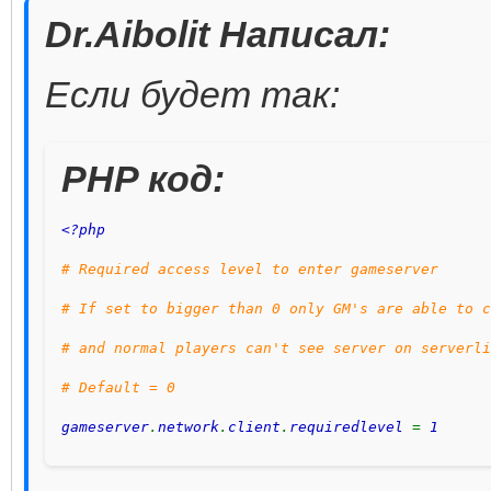
Dr.Aibolit Написал:
Если будет так:
PHP код:
<?php 
# Required access level to enter gameserver 
# If set to bigger than 0 only GM's are able to c
# and normal players can't see server on serverli
# Default = 0 
gameserver
.
network
.
client
.
requiredlevel 
= 
1 