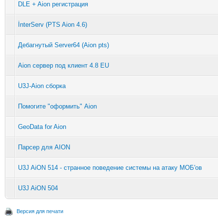
DLE + Aion регистрация
İnterServ (PTS Aion 4.6)
Дебагнутый Server64 (Aion pts)
Aion сервер под клиент 4.8 EU
U3J-Aion сборка
Помогите "оформить" Aion
GeoData for Aion
Парсер для AION
U3J AiON 514 - странное поведение системы на атаку МОБ'ов
U3J AiON 504
Версия для печати