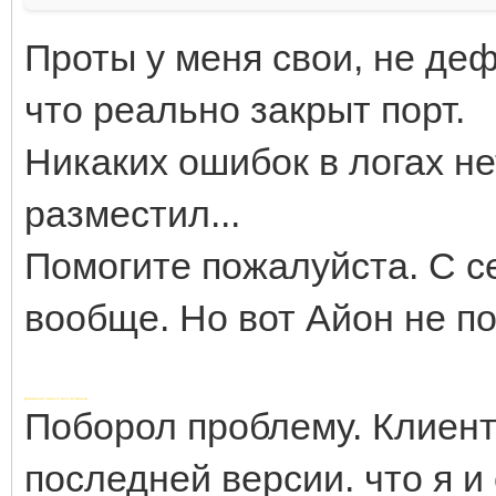
[INFO] 2011-02-26 19:
Проты у меня свои, не де
0x05 CM_SERVER_LIST
что реально закрыт порт.
[INFO] 2011-02-26 19:
Никаких ошибок в логах не
0x06 SM_GS_REQUEST_CH
разместил...
[INFO] 2011-02-26 19:
Помогите пожалуйста. С с
0x07 CM_GS_CHARACTER_
вообще. Но вот Айон не по
[INFO] 2011-02-26 19:
0x02 CM_PLAY
Добавлено через 4 часа 44 минуты
Поборол проблему. Клиент
последней версии. что я и