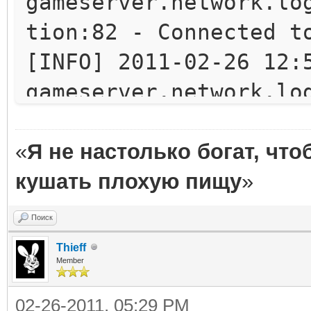
gameserver.network.lo
cketChannelImpl.java:
tion:82 - Connected t
at
[INFO] 2011-02-26 12:
sun.nio.ch.ServerSock
gameserver.network.lo
Adaptor.java:59)
tion:168 - sending pa
at
[ERROR] 2011-02-26 12
«
Я не настолько богат, чт
sun.nio.ch.ServerSock
com.aionengine.common
кушать плохую пищу
»
Adaptor.java:52)
starting server !
at
Поиск
java.net.SocketExcept
com.aionengine.common
Thieff
Member
<------>at sun.nio.ch
.java:69)
<------>at
02-26-2011, 05:29 PM