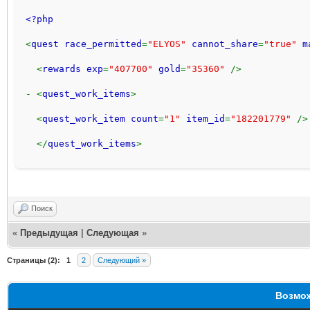
<?php 
<
quest race_permitted
=
"ELYOS" 
cannot_share
=
"true" 
m
  <
rewards exp
=
"407700" 
gold
=
"35360" 
/> 
- <
quest_work_items
>
  <
quest_work_item count
=
"1" 
item_id
=
"182201779" 
/>
  </
quest_work_items
>
  </
quest
> 
Поиск
«
Предыдущая
|
Следующая
»
Страницы (2):
1
2
Следующий »
Возмож