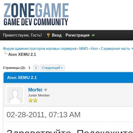
Приветствуем, Гость!
Вход
Регистрация
Форум администраторов игровых серверов
›
MMO
›
Aion
›
Серверная часть
Aion XEMU 2.1
среднем
Страницы (2):
1
2
Следующий »
Aion XEMU 2.1
Morfei
Junior Member
02-28-2011, 07:13 AM