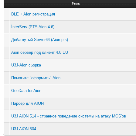
Тема
DLE + Aion регистрация
İnterServ (PTS Aion 4.6)
Дебагнутый Server64 (Aion pts)
Aion сервер под клиент 4.8 EU
U3J-Aion сборка
Помогите "оформить" Aion
GeoData for Aion
Парсер для AION
U3J AiON 514 - странное поведение системы на атаку МОБ'ов
U3J AiON 504