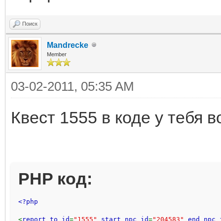
Поиск
Mandrecke
Member
03-02-2011, 05:35 AM
Квест 1555 в коде у тебя 
PHP код:
<?php 
<
report_to id
=
"1555" 
start_npc_id
=
"204583" 
end_npc_