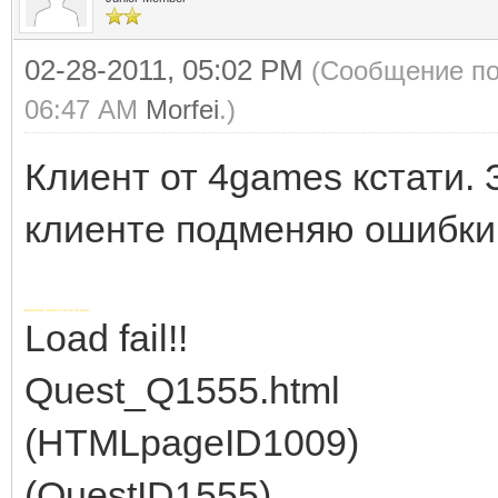
02-28-2011, 05:02 PM
(Сообщение по
06:47 AM
Morfei
.)
Клиент от 4games кстати. 
клиенте подменяю ошибки
Добавлено через 13 часов 25 минут
Load fail!!
Quest_Q1555.html
(HTMLpageID1009)
(QuestID1555)