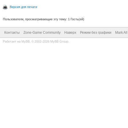
Версия для печати
Пользователи, просматривающие эту тему: 1 Гость(ей)
Контакты
Zone-Game Community
Наверх
Режим без графики
Mark Al
Работает на
MyBB
, © 2002-2026
MyBB Group
.