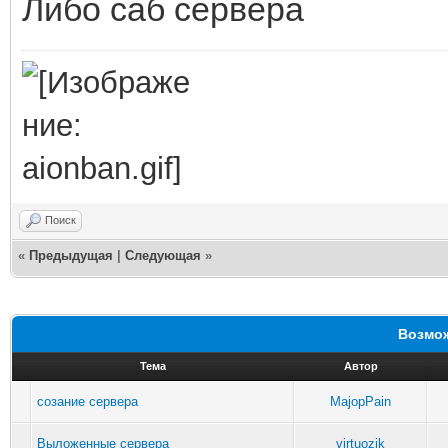
Либо саб сервера
Поиск
«
Предыдущая
|
Следующая
»
Возмож
Тема
Автор
созание сервера
MajopPain
Выложенные сервера
virtuozik