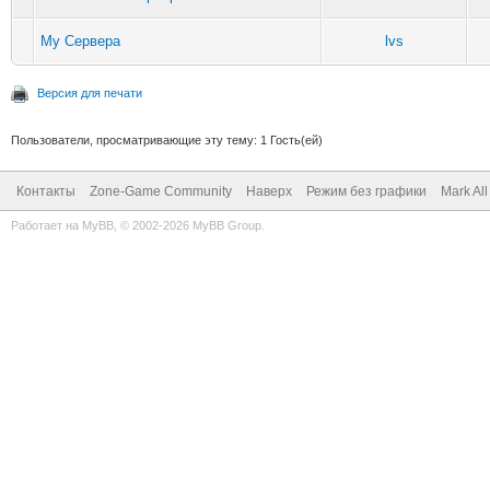
Му Сервера
lvs
Версия для печати
Пользователи, просматривающие эту тему: 1 Гость(ей)
Контакты
Zone-Game Community
Наверх
Режим без графики
Mark Al
Работает на
MyBB
, © 2002-2026
MyBB Group
.