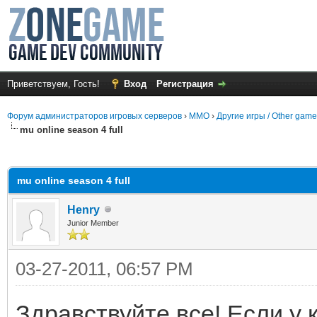
Приветствуем, Гость!
Вход
Регистрация
Форум администраторов игровых серверов
›
MMO
›
Другие игры / Other gam
mu online season 4 full
среднем
mu online season 4 full
Henry
Junior Member
03-27-2011, 06:57 PM
Здравствуйте все! Если у 