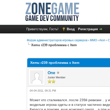
Приветствуем, Гость!
Вход
Регистрация
Форум администраторов игровых серверов
›
MMO
›
Aion
›
С
Xemu r239 проблемма с Item
0 Голос(ов) - 0 в среднем
1
2
3
4
5
Xemu r239 проблемма с Item
One
Junior Member
04-04-2011, 09:31 PM
Может кто сталкивался..после 239й ревизии .. у 
модельке игрока одеты и в статусе частично видн
Кирасса и поножи, еще исчезают скилл .. а при н