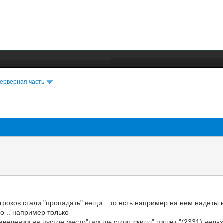
ерверная часть
игроков стали "пропадать" вещи .. то есть например на нем надеты
о .. например только
аведении на пустое место"там где стоит скилл" пишет "(2331) нельзя