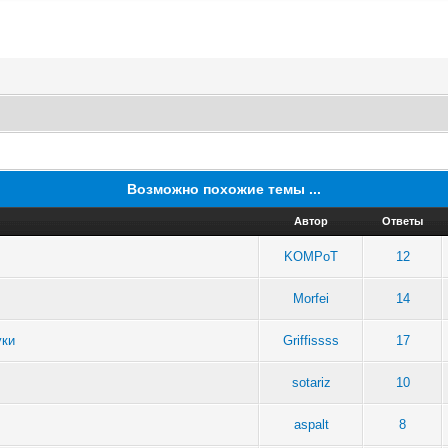
Возможно похожие темы ...
Автор
Ответы
KOMPoT
12
Morfei
14
уки
Griffissss
17
sotariz
10
aspalt
8