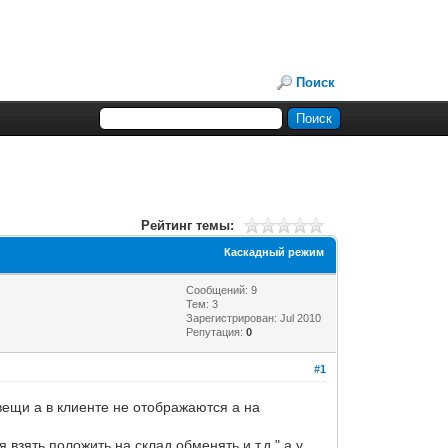
Поиск
Рейтинг темы:
Каскадный режим
Сообщений: 9
Тем: 3
Зарегистрирован: Jul 2010
Репутация:
0
#1
 вещи а в клиенте не отображаются а на
 взять положить на склад обменять и т.д." а у