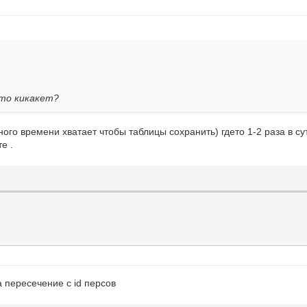
сто кикакет?
ного времени хватает чтобы таблицы сохранить) гдето 1-2 раза в су
е .
а пересечение с id персов