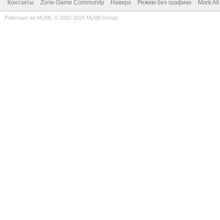
Контакты
Zone-Game Community
Наверх
Режим без графики
Mark Al
Работает на
MyBB
, © 2002-2026
MyBB Group
.