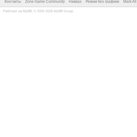
Контакты
Zone-Game Community
Наверх
Режим без графики
Mark Al
Работает на
MyBB
, © 2002-2026
MyBB Group
.