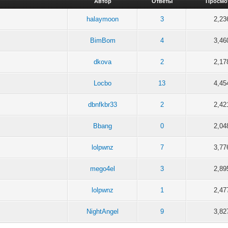
Автор
Ответы
Просмо
halaymoon
3
2,23
BimBom
4
3,46
dkova
2
2,17
Locbo
13
4,45
dbnfkbr33
2
2,42
Bbang
0
2,04
lolpwnz
7
3,77
mego4el
3
2,89
lolpwnz
1
2,47
NightAngel
9
3,82