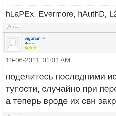
00 | .x...#...x...#.
00 78 00 00 00 23 00 
hLaPEx, Evermore, hAuthD, L2o
F0 | .x...#.........
Поиск
3F D8 CC C6 EF 12 41 
vigorian
28 | ?????.A??......
Member
40 00 00 00 00 00 00 
10-06-2011, 01:01 AM
00 | @......9@......
поделитесь последними ис
00 00 00 00 00 01 00 
тупости, случайно при пер
00 | ..........????.
а теперь вроде их свн закр
FF FF FF FF 00 00 00 
00 | ????...........