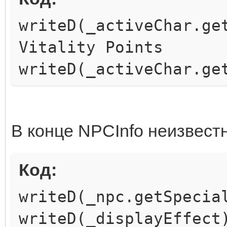
writeD(_activeChar.ge
Vitality Points
writeD(_activeChar.ge
В конце NPCInfo неизвест
Код:
writeD(_npc.getSpecia
writeD(_displayEffect