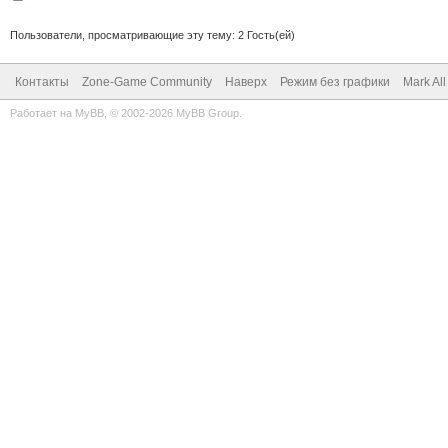
Пользователи, просматривающие эту тему: 2 Гость(ей)
Контакты
Zone-Game Community
Наверх
Режим без графики
Mark Al
Работает на
MyBB
, © 2002-2026
MyBB Group
.