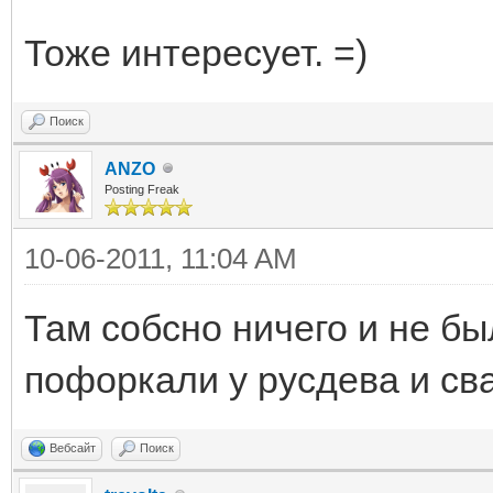
00 00 ED 0A 00 00 00 
Тоже интересует. =)
00 | ..?............
00 
Поиск
| ...
ANZO
Posting Freak
10-06-2011, 11:04 AM
Там собсно ничего и не бы
пофоркали у русдева и сва
Вебсайт
Поиск