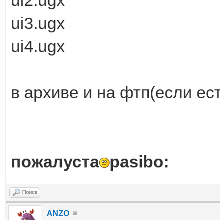
ui3.ugx
ui4.ugx
в архиве и на фтп(если ес
пожалуста
pasibo:
Поиск
ANZO