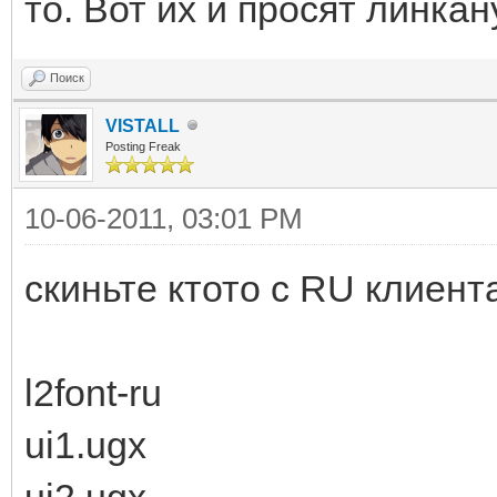
то. Вот их и просят линкан
Поиск
VISTALL
Posting Freak
10-06-2011, 03:01 PM
скиньте ктото с RU клиен
l2font-ru
ui1.ugx
ui2.ugx