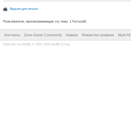
Версия для печати
Пользователи, просматривающие эту тему: 1 Гость(ей)
Контакты
Zone-Game Community
Наверх
Режим без графики
Mark Al
Работает на
MyBB
, © 2002-2026
MyBB Group
.