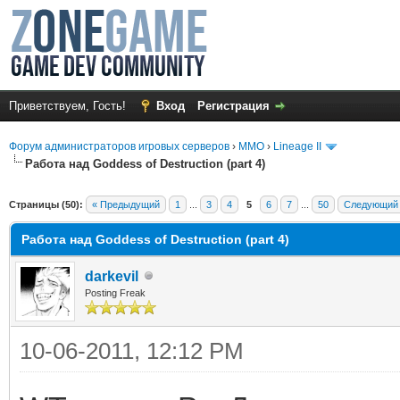
Приветствуем, Гость!
Вход
Регистрация
Форум администраторов игровых серверов
›
MMO
›
Lineage II
Работа над Goddess of Destruction (part 4)
Страницы (50):
« Предыдущий
1
...
3
4
5
6
7
...
50
Следующий
Работа над Goddess of Destruction (part 4)
darkevil
Posting Freak
10-06-2011, 12:12 PM