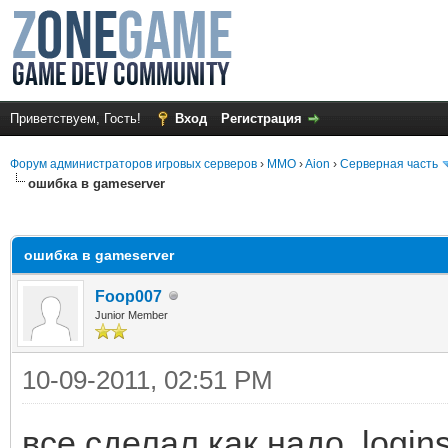
Приветствуем, Гость!
Вход
Регистрация
Форум администраторов игровых серверов
›
MMO
›
Aion
›
Серверная часть
ошибка в gameserver
среднем
ошибка в gameserver
Foop007
Junior Member
10-09-2011, 02:51 PM
все сделал как надо, login