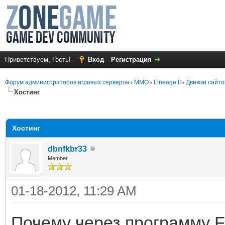
Приветствуем, Гость!
Вход
Регистрация
Форум администраторов игровых серверов
›
MMO
›
Lineage II
›
Движки сайто
Хостинг
среднем
Хостинг
dbnfkbr33
Member
01-18-2012, 11:29 AM
Почему через программу 