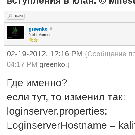
вступления в клан. © Mifes
Поиск
greenko
Junior Member
02-19-2012, 12:16 PM
(Сообщение по
04:17 PM
greenko
.)
Где именно?
если тут, то изменил так:
loginserver.properties:
LoginserverHostname = kali