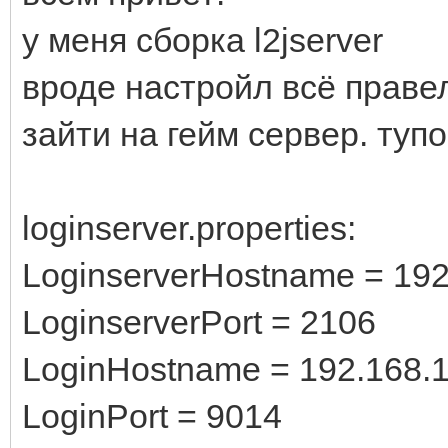
у меня сборка l2jserver
вроде настройл всё правел
зайти на гейм сервер. туп
loginserver.properties:
LoginserverHostname = 192
LoginserverPort = 2106
LoginHostname = 192.168.1
LoginPort = 9014