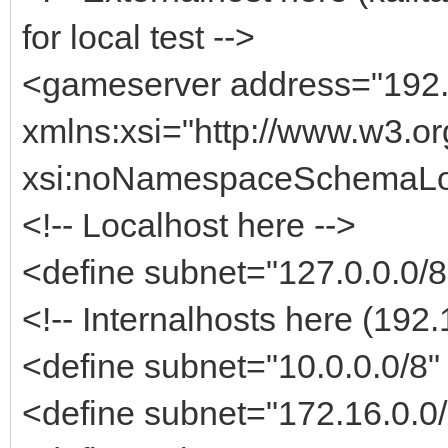
for local test -->
<gameserver address="192.
xmlns:xsi="http://www.w3.
xsi:noNamespaceSchemaLoc
<!-- Localhost here -->
<define subnet="127.0.0.0/8
<!-- Internalhosts here (192.
<define subnet="10.0.0.0/8"
<define subnet="172.16.0.0/