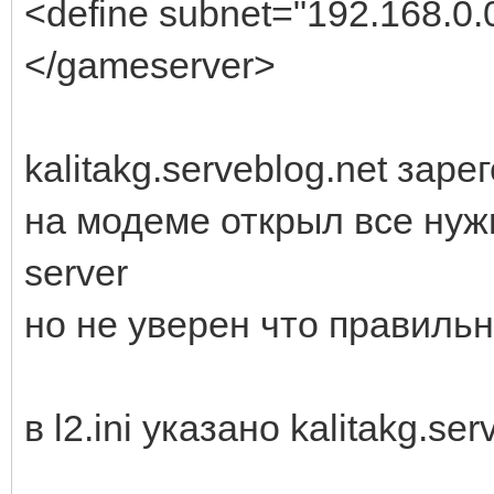
<define subnet="192.168.0.
</gameserver>
kalitakg.serveblog.net заре
на модеме открыл все нужн
server
но не уверен что правиль
в l2.ini указано kalitakg.ser