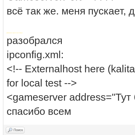
всё так же. меня пускает, 
Добавлено через 4 часа 0 минут
разобрался
ipconfig.xml:
<!-- Externalhost here (kalit
for local test -->
<gameserver address="Тут
спасибо всем
Поиск