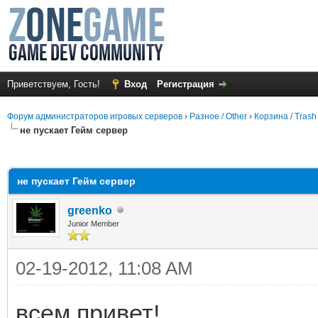
Приветствуем, Гость!
Вход
Регистрация
Форум администраторов игровых серверов
›
Разное / Other
›
Корзина / Trash
не пускает Гейм сервер
среднем
не пускает Гейм сервер
greenko
Junior Member
02-19-2012, 11:08 AM
всем привет!