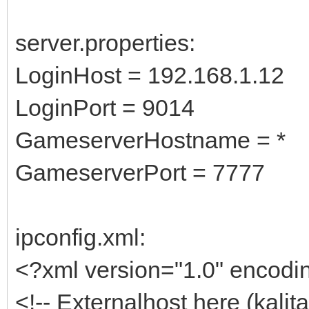
server.properties:
LoginHost = 192.168.1.12
LoginPort = 9014
GameserverHostname = *
GameserverPort = 7777
ipconfig.xml:
<?xml version="1.0" encod
<!-- Externalhost here (kalit