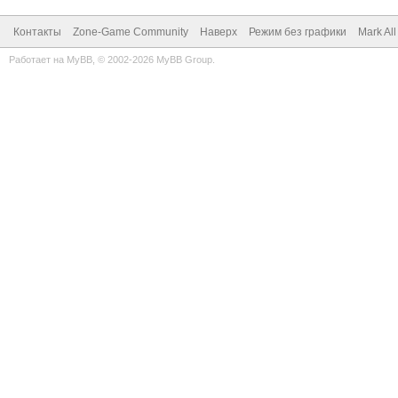
Контакты
Zone-Game Community
Наверх
Режим без графики
Mark Al
Работает на
MyBB
, © 2002-2026
MyBB Group
.