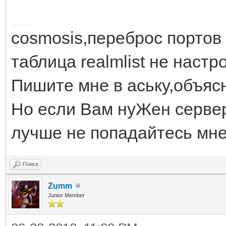
Добавлено через 5 минут
cosmosis,переброс портов
таблица realmlist не наст
Пишите мне в аську,объяс
Но если Вам нуЖен сервер
лучше не попадайтесь мн
Поиск
Zumm
Junior Member