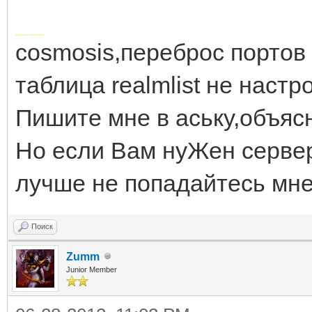
Добавлено через 5 минут
cosmosis,переброс портов
таблица realmlist не наст
Пишите мне в аську,объяс
Но если Вам нуЖен сервер
лучше не попадайтесь мн
Поиск
Zumm
Junior Member