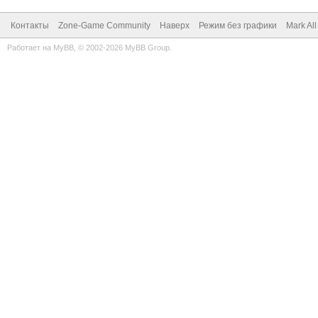
Контакты
Zone-Game Community
Наверх
Режим без графики
Mark Al
Работает на
MyBB
, © 2002-2026
MyBB Group
.