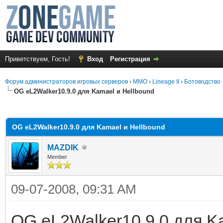
Приветствуем, Гость!
Вход
Регистрация
Форум администраторов игровых серверов
›
MMO
›
Lineage II
›
Ботоводство
OG eL2Walker10.9.0 для Kamael и Hellbound
среднем
OG eL2Walker10.9.0 для Kamael и Hellbound
MAZDIK
Member
09-07-2008, 09:31 AM
OG eL2Walker10.9.0 для K