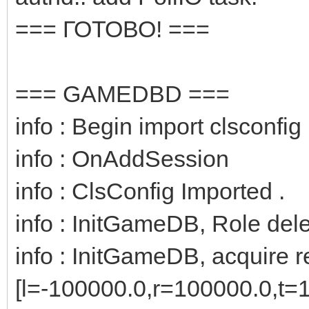
=== ГОТОВО! ===
=== GAMEDBD ===
info : Begin import clsconfig .
info : OnAddSession
info : ClsConfig Imported .
info : InitGameDB, Role dele
info : InitGameDB, acquire r
[l=-100000.0,r=100000.0,t=