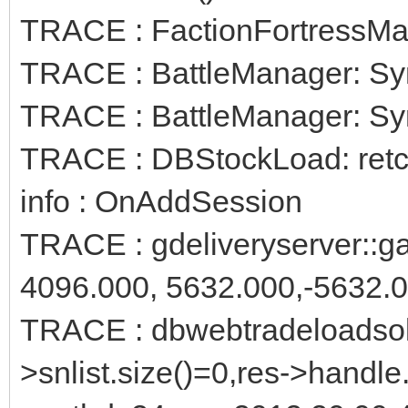
TRACE : FactionFortressMan:
TRACE : BattleManager: Sy
TRACE : BattleManager: Sync
TRACE : DBStockLoad: retc
info : OnAddSession
TRACE : gdeliveryserver::ga
4096.000, 5632.000,-5632.00
TRACE : dbwebtradeloadsold
>snlist.size()=0,res->handle