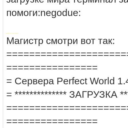
помоги:negodue:
Добавлено через 49 минут
Магистр смотри вот так:
=====================
================
= Cервера Perfect World 1.
= ************** ЗАГРУЗКА ***
=====================
================