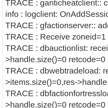
TRACE : ganticheatclient:: 
info : logclient: OnAddSessi
TRACE : gfactionserver:: add
TRACE : Receive zoneid=1 f
TRACE : dbauctionlist: recei
>handle.size()=0 retcode=0
TRACE : dbwebtradeload: r
>items.size()=0,res->handle
TRACE : dbfactionfortressloa
>handle.size()=0 retcode=0