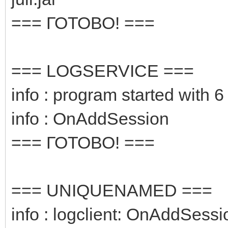
=== ГОТОВО! ===
=== LOGSERVICE ===
info : program started with 6
info : OnAddSession
=== ГОТОВО! ===
=== UNIQUENAMED ===
info : logclient: OnAddSessi