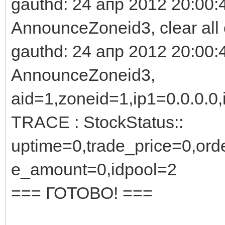
gauthd: 24 апр 2012 20:00:
AnnounceZoneid3, clear all 
gauthd: 24 апр 2012 20:00:
AnnounceZoneid3,
aid=1,zoneid=1,ip1=0.0.0.0,
TRACE : StockStatus::
uptime=0,trade_price=0,or
e_amount=0,idpool=2
=== ГОТОВО! ===