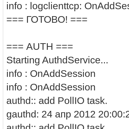
info : logclienttcp: OnAddSe
=== ГОТОВО! ===
=== AUTH ===
Starting AuthdService...
info : OnAddSession
info : OnAddSession
authd:: add PollIO task.
gauthd: 24 апр 2012 20:00:
authd:: add PollIO task.