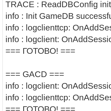
TRACE : ReadDBConfig ini
info : Init GameDB successfu
info : logclienttcp: OnAddSe
info : logclient: OnAddSessi
=== ГОТОВО! ===
=== GACD ===
info : logclient: OnAddSessi
info : logclienttcp: OnAddSe
=== ГОТОВО! ===