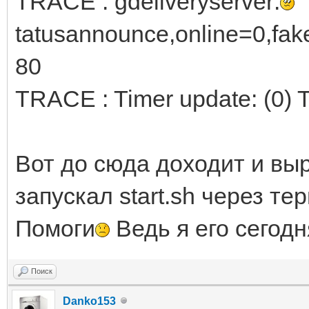
TRACE : gdeliveryserver:
tatusannounce,online=0,fa
80
TRACE : Timer update: (0) 
Вот до сюда доходит и выр
запускал start.sh через те
Помоги
Ведь я его сегодн
Поиск
Danko153