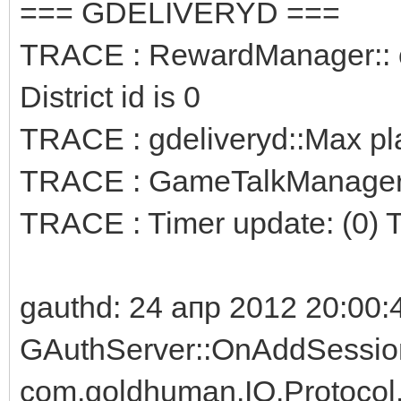
=== GDELIVERYD ===
TRACE : RewardManager:: 
District id is 0
TRACE : gdeliveryd::Max pl
TRACE : GameTalkManager: 
TRACE : Timer update: (0) 
gauthd: 24 апр 2012 20:00:
GAuthServer::OnAddSessio
com.goldhuman.IO.Protoco