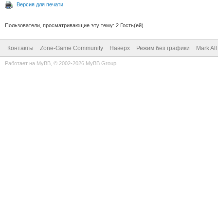
Версия для печати
Пользователи, просматривающие эту тему: 2 Гость(ей)
Контакты
Zone-Game Community
Наверх
Режим без графики
Mark Al
Работает на
MyBB
, © 2002-2026
MyBB Group
.