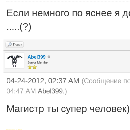
Если немного по яснее я д
.....(?)
Поиск
Abel399
Junior Member
04-24-2012, 02:37 AM
(Сообщение по
04:47 AM
Abel399
.)
Магистр ты супер человек))
Добавлено через 1 час 20 минут