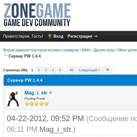
Приветствуем, Гость!
Вход
Регистрация
Форум администраторов игровых серверов
›
MMO
›
Другие игры / Other gam
Сервер PW 1.4.4
среднем
Страницы (86):
1
2
3
4
5
...
86
Следующий »
Сервер PW 1.4.4
Mag_i_str
Posting Freak
04-22-2012, 09:52 PM
(Сообщение по
06:11 PM
Mag_i_str
.)