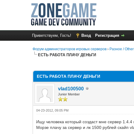
Приветствуем, Гость!
Вход
Регистрация
Форум администраторов игровых серверов
›
Разное / Other
ЕСТЬ РАБОТА ПЛАЧУ ДЕНЬГИ
0 Голос(ов) - 0 в среднем
1
2
3
4
5
ЕСТЬ РАБОТА ПЛАЧУ ДЕНЬГИ
vlad100500
Junior Member
04-23-2012, 09:05 PM
Ищу человека который создаст мне сервер 1.4.4 
Морзе плачу за сервер и лк 1500 рублей скайп v