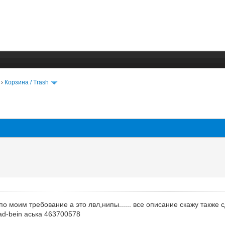
›
Корзина / Trash
по моим требование а это лвл,нипы...... все описание скажу также
lad-bein аська 463700578