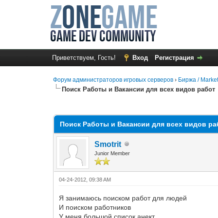
Приветствуем, Гость!
Вход
Регистрация
Форум администраторов игровых серверов
›
Биржа / Marke
Поиск Работы и Вакансии для всех видов работ
0 Голос(ов) - 0 в среднем
1
2
3
4
5
Поиск Работы и Вакансии для всех видов ра
Smotrit
Junior Member
04-24-2012, 09:38 AM
Я занимаюсь поиском работ для людей
И поиском работников
У меня большой список анект