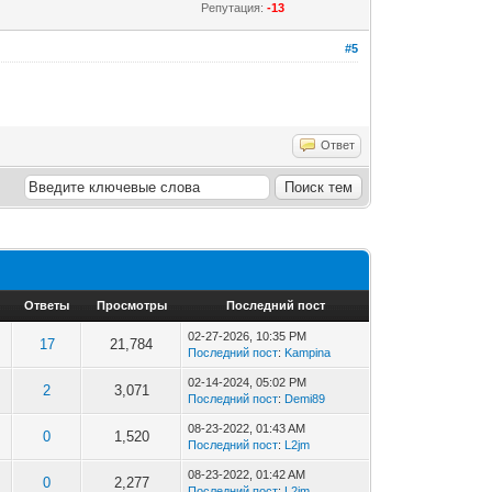
Репутация:
-13
#5
Ответ
Ответы
Просмотры
Последний пост
02-27-2026, 10:35 PM
17
21,784
Последний пост
:
Kampina
02-14-2024, 05:02 PM
2
3,071
Последний пост
:
Demi89
08-23-2022, 01:43 AM
0
1,520
Последний пост
:
L2jm
08-23-2022, 01:42 AM
0
2,277
Последний пост
:
L2jm