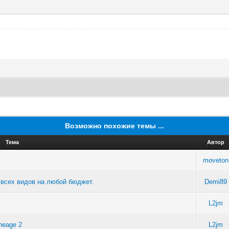
Возможно похожие темы ...
Тема
Автор
moveton
 всех видов на любой бюджет.
Demi89
L2jm
neage 2
L2jm