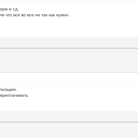
орм и т.д.
 что все во все не так как нужно .
льтацию.
переплачивать.