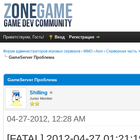
Приветствуем, Гость!
Вход
Регистрация
Форум администраторов игровых серверов
›
MMO
›
Aion
›
Серверная часть
GameServer Проблема
среднем
GameServer Проблема
Shilling
Junior Member
04-27-2012, 12:28 AM
[FATAL] 2012-04-27 01:21:1