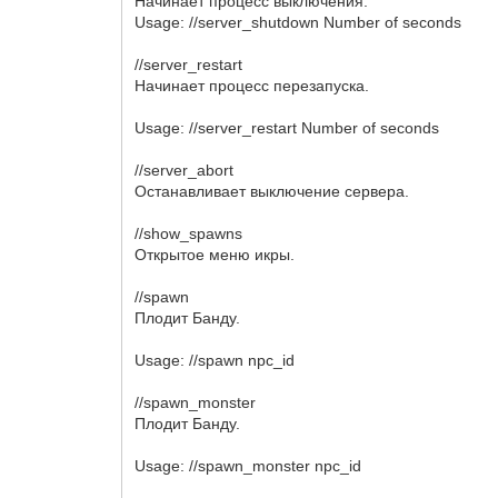
Начинает процесс выключения.
Usage: //server_shutdown Number of seconds
//server_restart
Начинает процесс перезапуска.
Usage: //server_restart Number of seconds
//server_abort
Останавливает выключение сервера.
//show_spawns
Открытое меню икры.
//spawn
Плодит Банду.
Usage: //spawn npc_id
//spawn_monster
Плодит Банду.
Usage: //spawn_monster npc_id