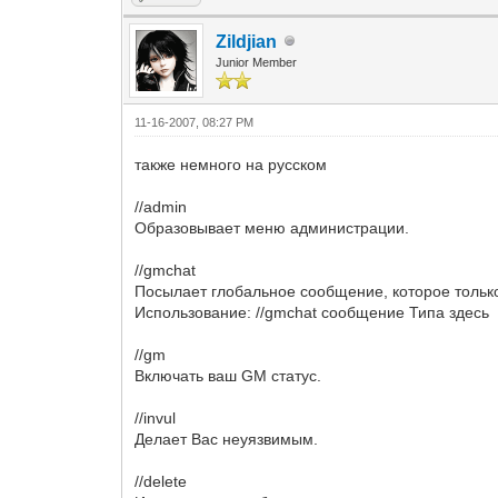
Zildjian
Junior Member
11-16-2007, 08:27 PM
также немного на русском
//admin
Образовывает меню администрации.
//gmchat
Посылает глобальное сообщение, которое тольк
Использование: //gmchat сообщение Типа здесь
//gm
Включать ваш GM статус.
//invul
Делает Вас неуязвимым.
//delete