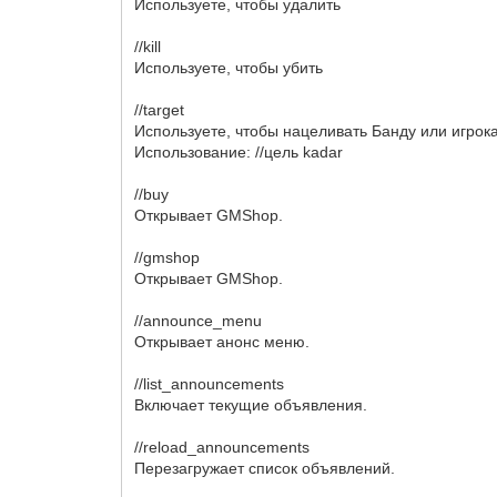
Используете, чтобы удалить
//kill
Используете, чтобы убить
//target
Используете, чтобы нацеливать Банду или игрока
Использование: //цель kadar
//buy
Открывает GMShop.
//gmshop
Открывает GMShop.
//announce_menu
Открывает анонс меню.
//list_announcements
Включает текущие объявления.
//reload_announcements
Перезагружает список объявлений.