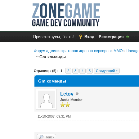
Приветствуем, Гость!
Вход
Регистрация
Форум администраторов игровых серверов
›
MMO
›
Lineage
Gm команды
0 Голос(ов) - 0 в среднем
1
2
3
4
5
Страницы (5):
1
2
3
4
5
Следующий »
Gm команды
Letov
Junior Member
11-10-2007, 09:31 PM
Поиск