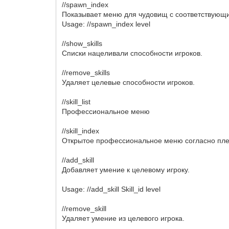
//spawn_index
Показывает меню для чудовищ с соответствующ
Usage: //spawn_index level
//show_skills
Списки нацеливали способности игроков.
//remove_skills
Удаляет целевые способности игроков.
//skill_list
Профессиональное меню
//skill_index
Открытое профессиональное меню согласно пле
//add_skill
Добавляет умение к целевому игроку.
Usage: //add_skill Skill_id level
//remove_skill
Удаляет умение из целевого игрока.