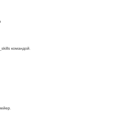
а
skills командой.
лейер.