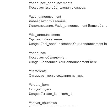
//announce_announcements
Посылает все объявления в список.
//add_announcement
Добавляет объявление.
Использование: //add_announcement Ваше объяв
//del_announcement
Удаляет объявление.
Usage: //del_announcement Your announcement h
//announce
Посылает объявление.
Usage: //announce Your announcement here
//itemcreate
Открывает меню создания пункта.
//create_item
Создает пункт.
Usage: //create_item item_id
//server_shutdown