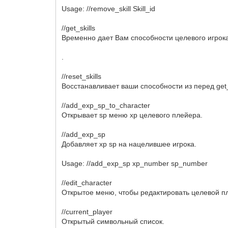
Usage: //remove_skill Skill_id
//get_skills
Временно дает Вам способности целевого игрок
.
//reset_skills
Восстанавливает ваши способности из перед get_
//add_exp_sp_to_character
Открывает sp меню xp целевого плейера.
//add_exp_sp
Добавляет xp sp на нацелившее игрока.
Usage: //add_exp_sp xp_number sp_number
//edit_character
Открытое меню, чтобы редактировать целевой п
//current_player
Открытый символьный список.