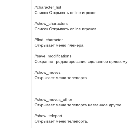
//character_list
Список Открывать online игроков.
//show_characters
Список Открывать online игроков.
//find_character
Открывает меню плейера.
//save_modifications
Сохраняет редактирование сделанное целевому 
//show_moves
Открывает меню телепорта
.
//show_moves_other
Открывает меню телепорта названное другое.
//show_teleport
Открывает меню телепорта.