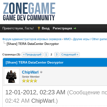
Приветствуем, Гость!
Вход
Регистрация
Форум администраторов игровых серверов
›
MMO
›
Другие игры / Other gam
[Share] TERA DataCenter Decryptor
среднем
Страницы (3):
« Предыдущий
1
2
3
Следующий »
[Share] TERA DataCenter Decryptor
ChipWarl
Senior Member
12-01-2012, 02:23 AM
(Сообщение по
02:42 AM
ChipWarl
.)