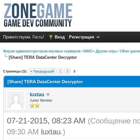
Приветствуем, Гость!
Вход
Регистрация
Форум администраторов игровых серверов
›
MMO
›
Другие игры / Other gam
[Share] TERA DataCenter Decryptor
среднем
Страницы (3):
« Предыдущий
1
2
3
[Share] TERA DataCenter Decryptor
luxtau
Junior Member
07-21-2015, 08:23 AM
(Сообщение по
09:30 AM
luxtau
.)