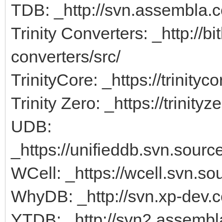
TDB: _http://svn.assembla.c
Trinity Converters: _http://bi
converters/src/
TrinityCore: _https://trinit
Trinity Zero: _https://trinit
UDB:
_https://unifieddb.svn.source
WCell: _https://wcell.svn.so
WhyDB: _http://svn.xp-dev.
YTDB: _http://svn2.assembl