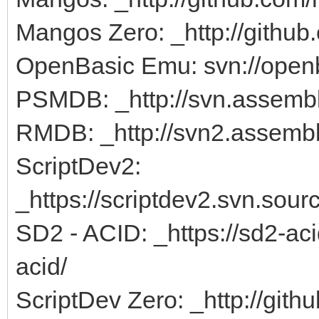
Mangos Zero: _http://gith
OpenBasic Emu: svn://open
PSMDB: _http://svn.assemb
RMDB: _http://svn2.assemb
ScriptDev2:
_https://scriptdev2.svn.sour
SD2 - ACID: _https://sd2-aci
acid/
ScriptDev Zero: _http://gith