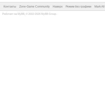
Контакты
Zone-Game Community
Наверх
Режим без графики
Mark Al
Работает на
MyBB
, © 2002-2026
MyBB Group
.