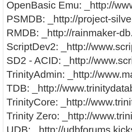
OpenBasic Emu: _http://ww
PSMDB: _http://project-silv
RMDB: _http://rainmaker-d
ScriptDev2: _http://www.scr
SD2 - ACID: _http://www.scr
TrinityAdmin: _http://www.m
TDB: _http://www.trinitydata
TrinityCore: _http://www.trin
Trinity Zero: _http://www.tri
UDB: _http://udbforums.kick