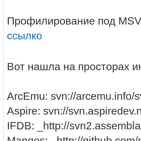
Профилирование под MS
сcылко
Добавлено через 14 минут
Вот нашла на просторах и
ArcEmu: svn://arcemu.info/s
Aspire: svn://svn.aspiredev.
IFDB: _http://svn2.assembl
Mangos: _http://github.co