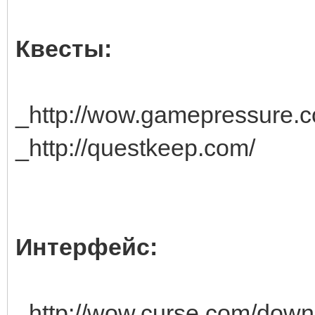
Квесты:
_http://wow.gamepressure.
_http://questkeep.com/
Интерфейс:
_http://wow.curse.com/down