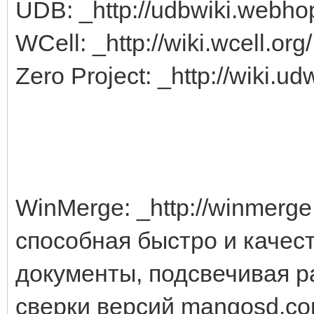
UDB: _http://udbwiki.webhop
WCell: _http://wiki.wcell.org/
Zero Project: _http://wiki.udw
WinMerge: _http://winmerg
способная быстро и качес
документы, подсвечивая р
сверки версий mangosd.co