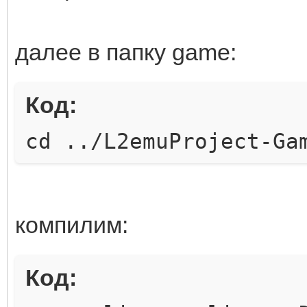
далее в папку game:
Код:
сd ../L2emuProject-Ga
компилим:
Код: