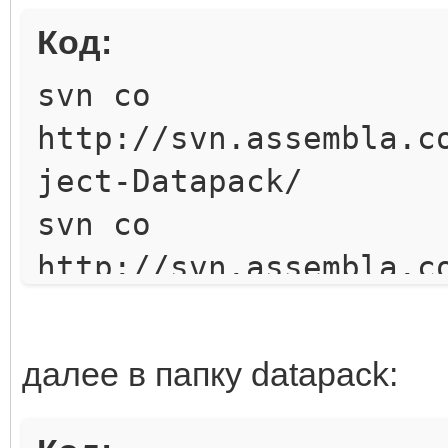
Код:
svn co
http://svn.assembla.c
ject-Datapack/
svn co
http://svn.assembla.c
ject-Game/
svn co
далее в папку datapack:
http://svn.assembla.c
ject-Login/