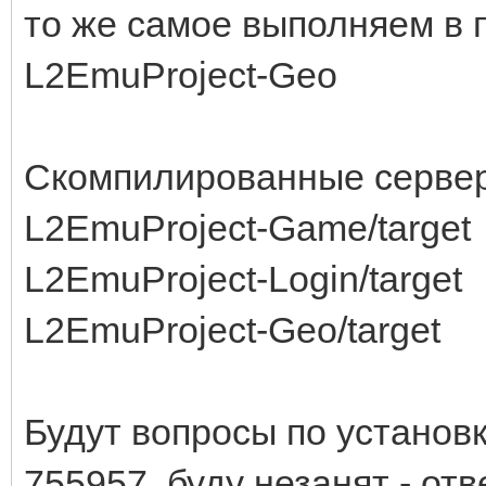
то же самое выполняем в п
L2EmuProject-Geo
Скомпилированные сервер
L2EmuProject-Game/target
L2EmuProject-Login/target
L2EmuProject-Geo/target
Будут вопросы по установк
755957, буду незанят - отве