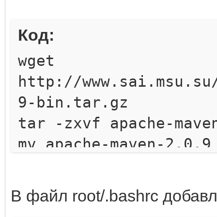
Код:
wget
http://www.sai.msu.su
9-bin.tar.gz
tar -zxvf apache-mave
mv apache-maven-2.0.9
В файл root/.bashrc добав