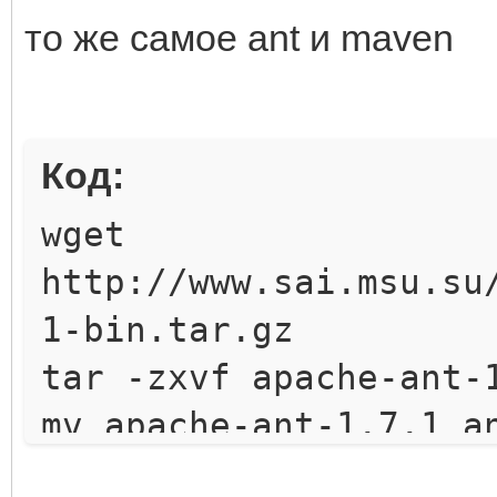
то же самое ant и maven
Код:
wget
http://www.sai.msu.su
1-bin.tar.gz
tar -zxvf apache-ant-
mv apache-ant-1.7.1 a