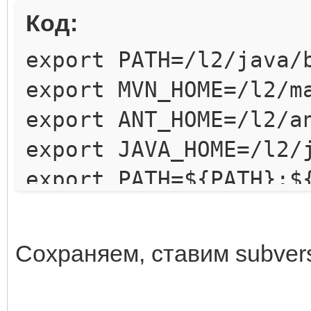
Код:
export PATH=/l2/java/
export MVN_HOME=/l2/m
export ANT_HOME=/l2/a
export JAVA_HOME=/l2/
export PATH=${PATH}:$
export PATH=${PATH}:$
export PATH=${PATH}:/
Сохраняем, ставим subvers
#В случае, если компи
heap что-то там раско