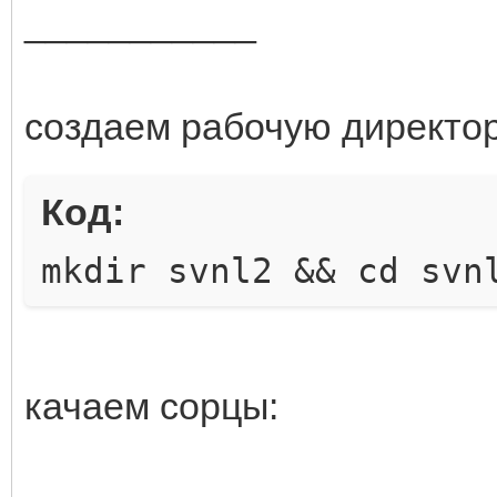
___________
создаем рабочую директо
Код:
mkdir svnl2 && cd svn
качаем сорцы: