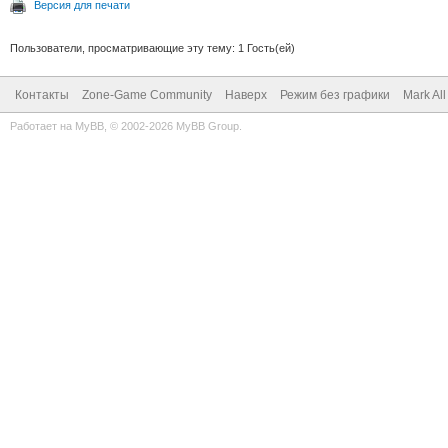
Версия для печати
Пользователи, просматривающие эту тему: 1 Гость(ей)
Контакты
Zone-Game Community
Наверх
Режим без графики
Mark Al
Работает на
MyBB
, © 2002-2026
MyBB Group
.