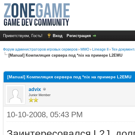
Приветствуем, Гость!
Вход
Регистрация
Форум администраторов игровых серверов
›
MMO
›
Lineage II
›
Тех-документ
[Manual] Компиляция сервера под *nix на примере L2EMU
среднем
[Manual] Компиляция сервера под *nix на примере L2EMU
advix
Junior Member
10-10-2008, 05:43 PM
Заинтересовался L2J, долг