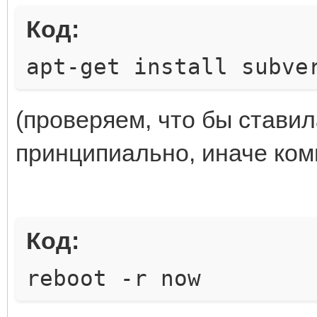
#export JAVA_OPTS="-X
Код:
#export MAVEN_OPTS="-
apt-get install subve
#export ANT_OPTS="-Xm
## -Xmxm можно больше
(проверяем, что бы ставил
будет быстрее, но мож
принципиально, иначе ком
Код:
reboot -r now