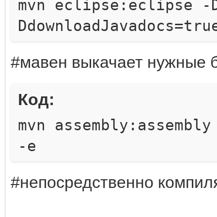
mvn eclipse:eclipse -
DdownloadJavadocs=tru
#мавен выкачает нужные б
Код:
mvn assembly:assembly
-e
#непосредственно компил