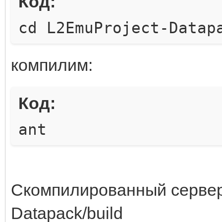
Код:
svn co
cd L2EmuProject-Datap
http://svn.assembla.c
ject-Geo/
компилим:
Код:
ant
Скомпилированный сервер 
Datapack/build