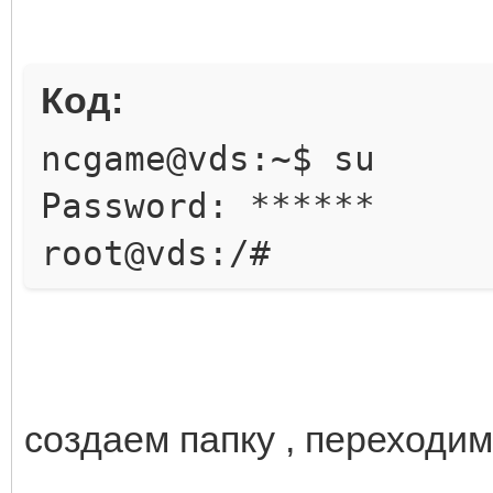
Код:
ncgame@vds:~$ su
Password: ******
root@vds:/#
создаем папку , переходим