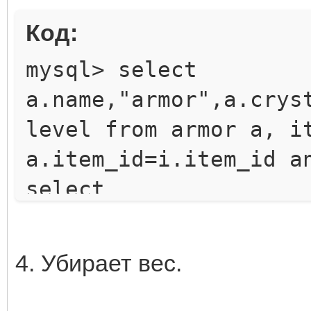
Код:
mysql> select
a.name,"armor",a.crys
level from armor a, i
a.item_id=i.item_id a
select
a.name,"weapon",a.cry
_level from weapon a,
4. Убирает вес.
a.item_id=i.item_id a
select