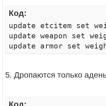
a.name,"some",a.cryst
Код:
evel from etcitem a, 
update etcitem set we
a.item_id=i.item_id a
update weapon set wei
update armor set weig
5. Дропаются только аден
Код: