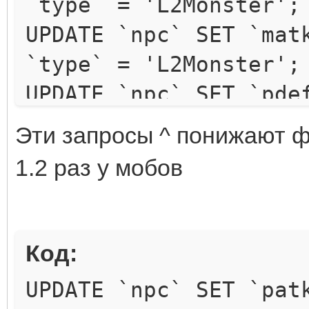
`type` = 'L2Monster';
UPDATE `npc` SET `mat
`type` = 'L2Monster';
UPDATE `npc` SET `pde
`type` = 'L2Monster';
Эти запросы ^ понижают фи
UPDATE `npc` SET `mde
1.2 раз у мобов
`type` = 'L2Monster';
Код:
UPDATE `npc` SET `pat