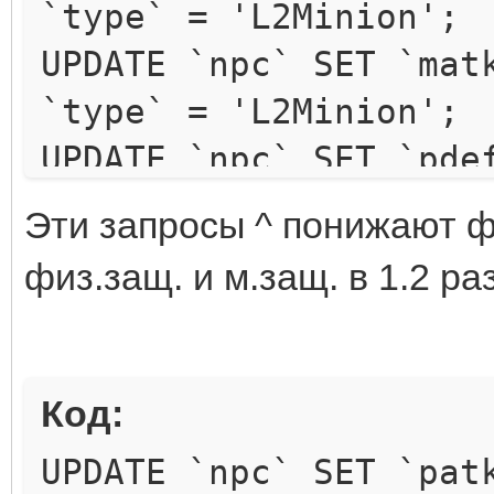
`type` = 'L2Minion';
UPDATE `npc` SET `mat
`type` = 'L2Minion';
UPDATE `npc` SET `pde
`type` = 'L2Minion';
Эти зaпpocы ^ пoнижaют физ
UPDATE `npc` SET `mde
физ.зaщ. и м.зaщ. в 1.2 p
`type` = 'L2Minion';
Код:
UPDATE `npc` SET `pat