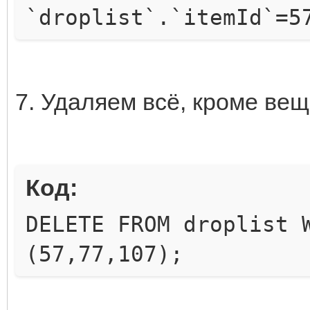
`droplist`.`itemId`=5
7. Удаляем всё, кроме веще
Код:
DELETE FROM droplist 
(57,77,107);