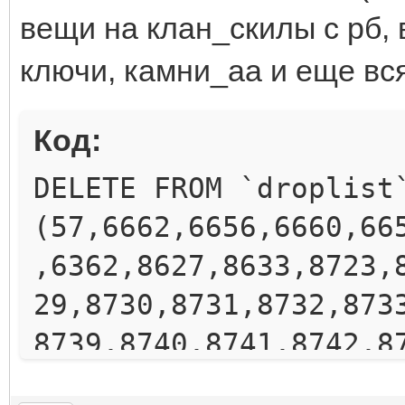
вещи на клан_скилы с рб, 
ключи, камни_аа и еще всяк
Код:
DELETE FROM `droplist
(57,6662,6656,6660,66
,6362,8627,8633,8723,
29,8730,8731,8732,873
8739,8740,8741,8742,8
8,8749,8750,8751,8752