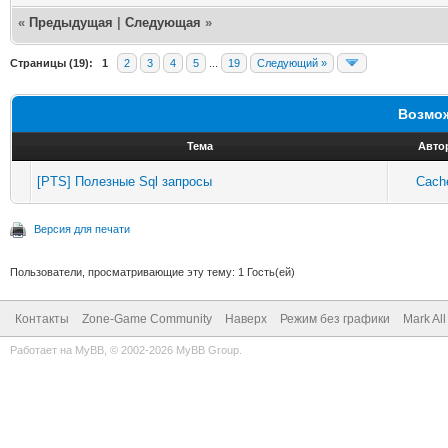
«
Предыдущая
|
Следующая
»
Страницы (19):
1
2
3
4
5
...
19
Следующий »
Возмож
Тема
Авто
[PTS] Полезные Sql запросы
Cach
Версия для печати
Пользователи, просматривающие эту тему: 1 Гость(ей)
Контакты
Zone-Game Community
Наверх
Режим без графики
Mark Al
Работает на
MyBB
, © 2002-2026
MyBB Group
.