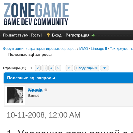
Приветствуем, Гость!
Вход
Регистрация
Форум администраторов игровых серверов
›
MMO
›
Lineage II
›
Тех-документ
Полезные sql запросы
среднем
Страницы (19):
1
2
3
4
5
...
19
Следующий »
Полезные sql запросы
Nastia
Banned
10-11-2008, 12:00 AM