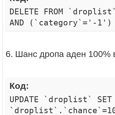
DELETE FROM `droplist
AND (`category`='-1')
6. Шанс дропа аден 100% 
Код:
UPDATE `droplist` SET
`droplist`.`chance`=1