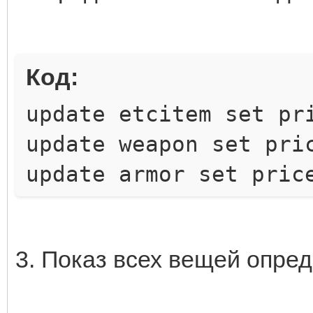
Код:
update etcitem set pr
update weapon set pri
update armor set pric
3. Показ всех вещей опред