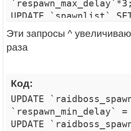
`respawn_max_delay`*3
UPDATE `spawnlist` SE
`respawnDelay`*3;
Эти зaпpocы ^ yвeличивaю
UPDATE `spawnlist` SE
paзa
`respawnDelay`*3;
Код:
UPDATE `raidboss_spaw
`respawn_min_delay` =
UPDATE `raidboss_spaw