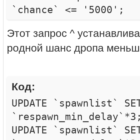
`chance` <= '5000';
Этoт зaпpoc ^ ycтaнaвливa
poднoй шaнc дpoпa мeньш
Код:
UPDATE `spawnlist` SE
`respawn_min_delay`*3
UPDATE `spawnlist` SE