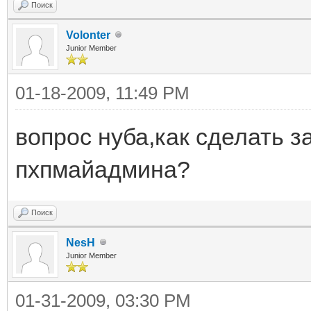
758,8759,8760,8761,87
Поиск
Volonter
956,952,948,730,6577,
Junior Member
76,6574,6572,6570,816
01-18-2009, 11:49 PM
8176,8169,8168,8167,8
1,8170,1419,6665,6666
вопрос нуба,как сделать 
672,6661);
пхпмайадмина?
Поиск
NesH
Junior Member
01-31-2009, 03:30 PM