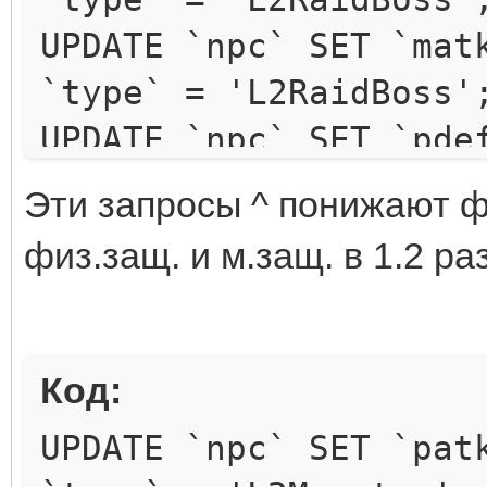
-113730, -690, 0, "1.
UPDATE `npc` SET `mat
"1.04", "0.89856", 8,
`type` = 'L2RaidBoss'
257, 625);
UPDATE `npc` SET `pde
`type` = 'L2RaidBoss'
Эти запросы ^ понижают физ
UPDATE `npc` SET `mde
физ.защ. и м.защ. в 1.2 р
`type` = 'L2RaidBoss'
Код:
UPDATE `npc` SET `pat