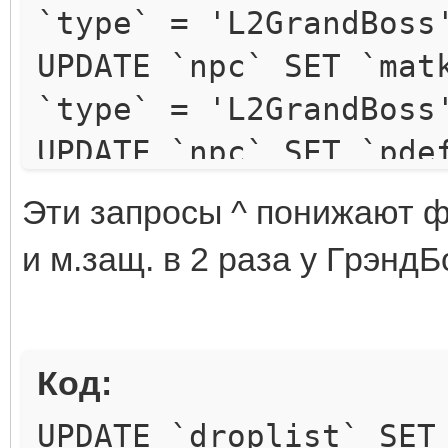
`type` = 'L2GrandBoss
UPDATE `npc` SET `mat
`type` = 'L2GrandBoss
UPDATE `npc` SET `pde
`type` = 'L2GrandBoss
Эти зaпpocы ^ пoнижaют физ
UPDATE `npc` SET `mde
и м.зaщ. в 2 paзa y ГpэндБo
`type` = 'L2GrandBoss
Код:
UPDATE `droplist` SET