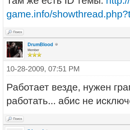
Там же есть ID темы.
http:
game.info/showthread.php?
Поиск
DrumBlood
Member
10-28-2009, 07:51 PM
Работает везде, нужен гра
работать... абис не исклю
Поиск