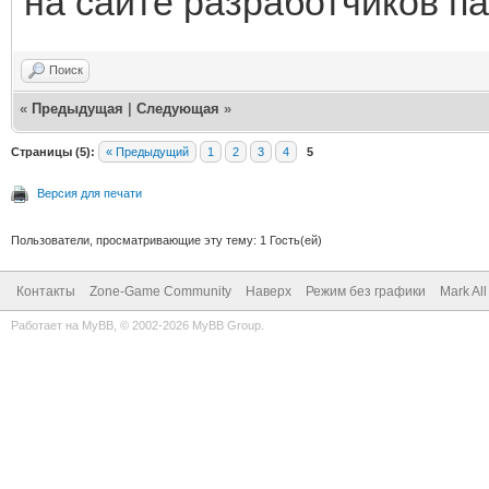
на сайте разработчиков п
Поиск
«
Предыдущая
|
Следующая
»
Страницы (5):
« Предыдущий
1
2
3
4
5
Версия для печати
Пользователи, просматривающие эту тему: 1 Гость(ей)
Контакты
Zone-Game Community
Наверх
Режим без графики
Mark Al
Работает на
MyBB
, © 2002-2026
MyBB Group
.