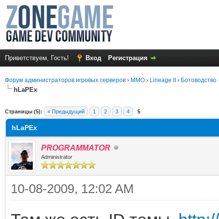
Приветствуем, Гость!
Вход
Регистрация
Форум администраторов игровых серверов
›
MMO
›
Lineage II
›
Ботоводство
hLaPEx
среднем
Страницы (5):
« Предыдущий
1
2
3
4
5
hLaPEx
PROGRAMMATOR
Administrator
10-08-2009, 12:02 AM