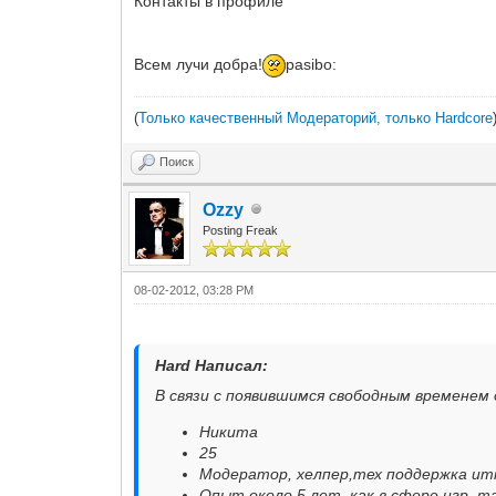
Контакты в профиле
Всем лучи добра!
pasibo:
(
Только качественный Модераторий, только Hardcore
Поиск
Ozzy
Posting Freak
08-02-2012, 03:28 PM
Hard Написал:
В связи с появившимся свободным временем
Никита
25
Модератор, хелпер,тех поддержка итп
Опыт около 5 лет, как в сфере игр, та