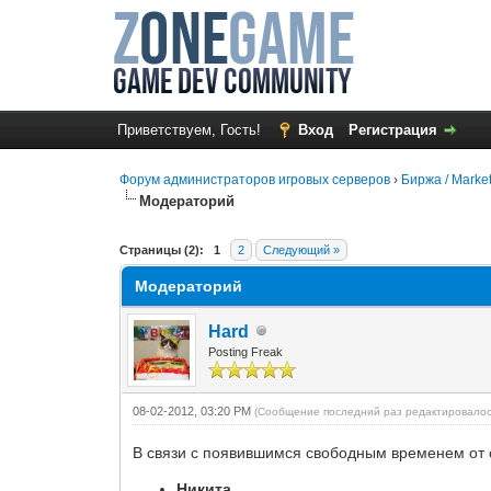
Приветствуем, Гость!
Вход
Регистрация
Форум администраторов игровых серверов
›
Биржа / Marke
Модераторий
0 Голос(ов) - 0 в среднем
1
2
3
4
5
Страницы (2):
1
2
Следующий »
Модераторий
Hard
Posting Freak
08-02-2012, 03:20 PM
(Сообщение последний раз редактировалос
В связи с появившимся свободным временем от о
Никита