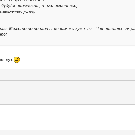
е буду(анонимность, тоже имеет вес)
тавляемых услуг)
 знаю. Можете потролить, но вам же хуже :bz:. Потенциальным 
ibo:
омендую