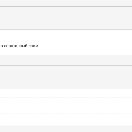
но спрятанный спам.
)