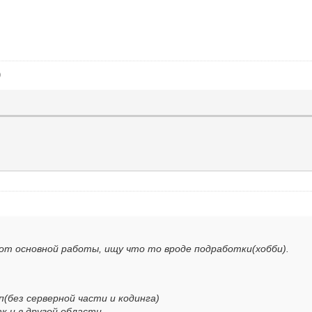
)
 от основной работы, ищу что то вроде подработки(хобби).
(без серверной части и кодинга)
к и в другой области.