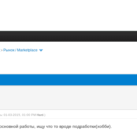
t
›
Рынок / Marketplace
ь: 01-03-2015, 01:00 PM
Hard
.)
сновной работы, ищу что то вроде подработки(хобби).