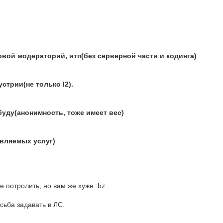
овой модераторий, итп(без серверной части и кодинга)
стрии(не только l2).
буду(анонимность, тоже имеет вес)
авляемых услуг)
е потролить, но вам же хуже :bz:.
ьба задавать в ЛС.