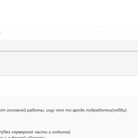
)
 от основной работы, ищу что то вроде подработки(хобби).
(без серверной части и кодинга)
к и в другой области.