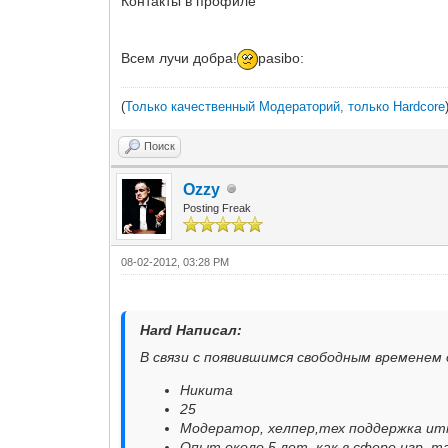
Контакты в профиле
Всем лучи добра!
pasibo:
(
Только качественный Модераторий, только Hardcore
Поиск
Ozzy
Posting Freak
08-02-2012, 03:28 PM
Hard Написал:
В связи с появившимся свободным временем
Никита
25
Модератор, хелпер,тех поддержка итп
Опыт около 5 лет, как в сфере игр, та