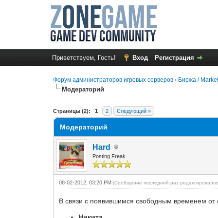
Приветствуем, Гость!
Вход
Регистрация
Форум администраторов игровых серверов
›
Биржа / Marke
Модераторий
0 Голос(ов) - 0 в среднем
1
2
3
4
5
Страницы (2):
1
2
Следующий »
Модераторий
Hard
Posting Freak
08-02-2012, 03:20 PM
(Сообщение последний раз редактировалос
В связи с появившимся свободным временем от о
Никита