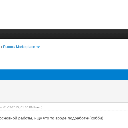
t
›
Рынок / Marketplace
ь: 01-03-2015, 01:00 PM
Hard
.)
сновной работы, ищу что то вроде подработки(хобби).