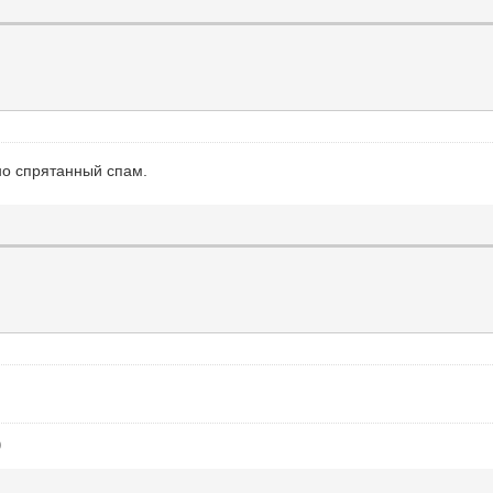
но спрятанный спам.
)