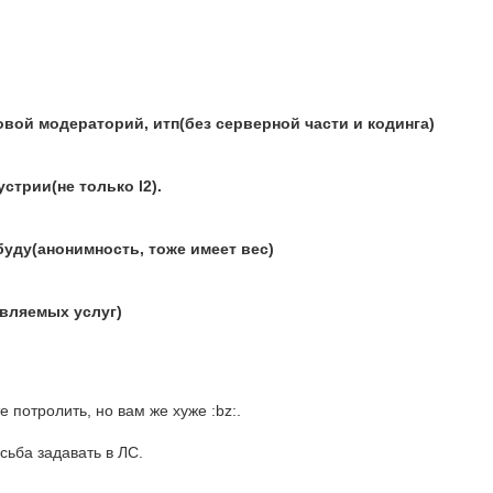
овой модераторий, итп(без серверной части и кодинга)
стрии(не только l2).
буду(анонимность, тоже имеет вес)
авляемых услуг)
е потролить, но вам же хуже :bz:.
ьба задавать в ЛС.