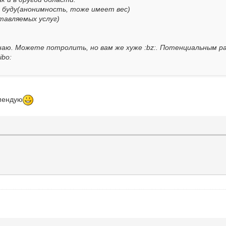
е буду(анонимность, тоже имеет вес)
тавляемых услуг)
 знаю. Можете потролить, но вам же хуже :bz:. Потенциальным 
ibo:
омендую