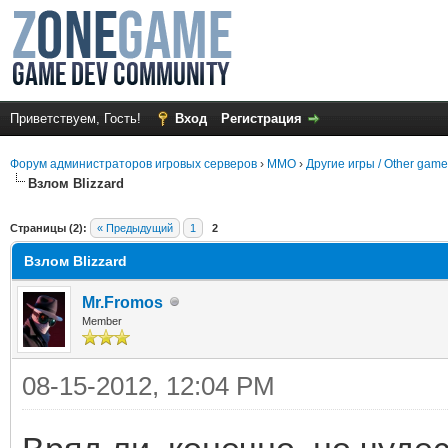
Приветствуем, Гость!
Вход
Регистрация
Форум администраторов игровых серверов
›
MMO
›
Другие игры / Other gam
Взлом Вlizzаrd
среднем
Страницы (2):
« Предыдущий
1
2
Взлом Вlizzаrd
Mr.Fromos
Member
08-15-2012, 12:04 PM