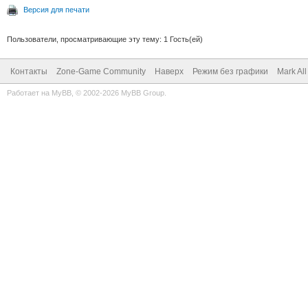
Версия для печати
Пользователи, просматривающие эту тему: 1 Гость(ей)
Контакты
Zone-Game Community
Наверх
Режим без графики
Mark Al
Работает на
MyBB
, © 2002-2026
MyBB Group
.