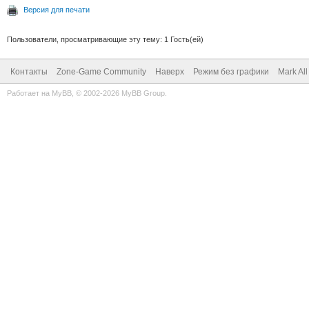
Версия для печати
Пользователи, просматривающие эту тему: 1 Гость(ей)
Контакты
Zone-Game Community
Наверх
Режим без графики
Mark Al
Работает на
MyBB
, © 2002-2026
MyBB Group
.