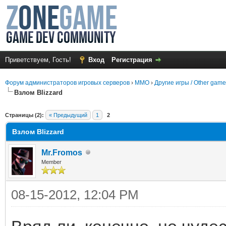
Приветствуем, Гость!
Вход
Регистрация
Форум администраторов игровых серверов
›
MMO
›
Другие игры / Other gam
Взлом Вlizzаrd
среднем
Страницы (2):
« Предыдущий
1
2
Взлом Вlizzаrd
Mr.Fromos
Member
08-15-2012, 12:04 PM