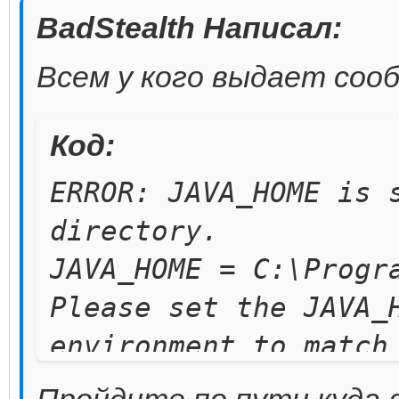
BadStealth Написал:
Всем у кого выдает соо
Код:
ERROR: JAVA_HOME is 
directory.
JAVA_HOME = C:\Progr
Please set the JAVA_
environment to match
location of your Jav
Пройдите по пути куда