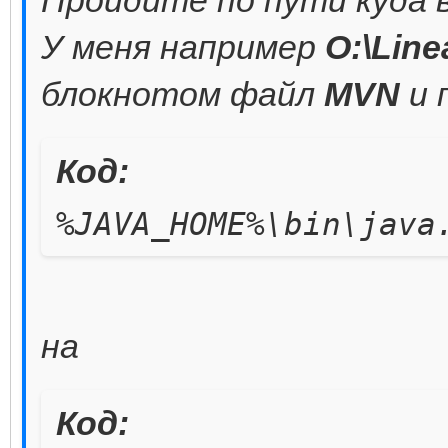
У меня например
O:\Lin
блокнотом файл
MVN
и 
Код:
%JAVA_HOME%\bin\java
на
Код: