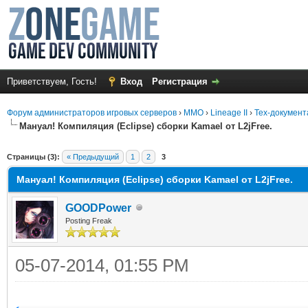
Приветствуем, Гость!
Вход
Регистрация
Форум администраторов игровых серверов
›
MMO
›
Lineage II
›
Тех-документ
Мануал! Компиляция (Eclipse) сборки Kamael от L2jFree.
среднем
Страницы (3):
« Предыдущий
1
2
3
Мануал! Компиляция (Eclipse) сборки Kamael от L2jFree.
GOODPower
Posting Freak
05-07-2014, 01:55 PM