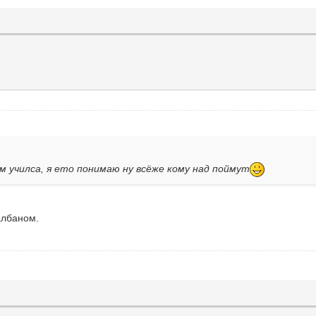
ам училса, я ето понимаю ну всёже кому над поймут
албаном.