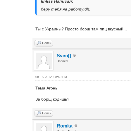
linliss Написал:
беру тебя на работу:dh:
Ты с Украины? Просто борщ там ппц вкусный...
Поиск
Sven[]
Banned
08-15-2012, 08:49 PM
Тема Агонь
За борщ кодишь?
Поиск
Romka