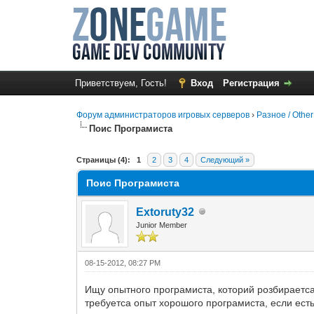
Приветствуем, Гость!
Вход
Регистрация
Форум администраторов игровых серверов
›
Разное / Other
Поис Програмиста
0 Голос(ов) - 0 в среднем
1
2
3
4
5
Страницы (4):
1
2
3
4
Следующий »
Поис Програмиста
Extoruty32
Junior Member
08-15-2012, 08:27 PM
Ищу опытного програмиста, которий розбираетса в
требуетса опыт хорошого програмиста, если есть