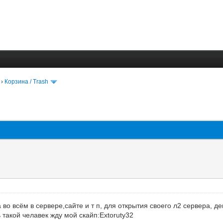
›
Корзина / Trash
о всём в сервере,сайте и т п, для открытия своего л2 сервера, ден
 такой челавек жду мой скайп:Extoruty32