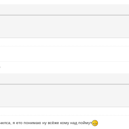
)
училса, я ето понимаю ну всёже кому над поймут