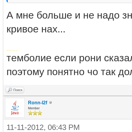
А мне больше и не надо зн
кривое нах...
Добавлено через 6 минут
темболие если рони сказал
поэтому понятно чо так дол
Поиск
Ronn-l2f
Member
11-11-2012, 06:43 PM