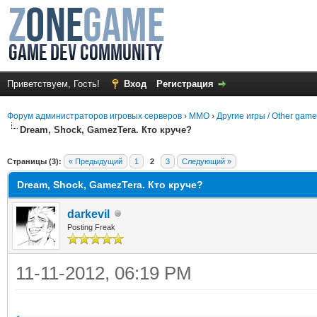
Приветствуем, Гость!
Вход
Регистрация
Форум администраторов игровых серверов
›
MMO
›
Другие игры / Other gam
Dream, Shock, GamezTera. Кто круче?
среднем
Страницы (3):
« Предыдущий
1
2
3
Следующий »
Dream, Shock, GamezTera. Кто круче?
darkevil
Posting Freak
11-11-2012, 06:19 PM