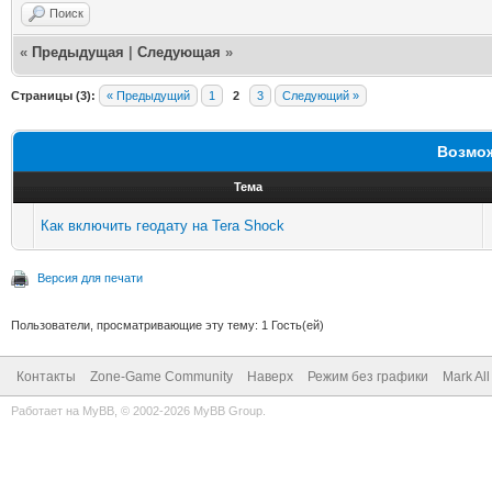
Поиск
«
Предыдущая
|
Следующая
»
Страницы (3):
« Предыдущий
1
2
3
Следующий »
Возмож
Тема
Как включить геодату на Tera Shock
Версия для печати
Пользователи, просматривающие эту тему: 1 Гость(ей)
Контакты
Zone-Game Community
Наверх
Режим без графики
Mark Al
Работает на
MyBB
, © 2002-2026
MyBB Group
.