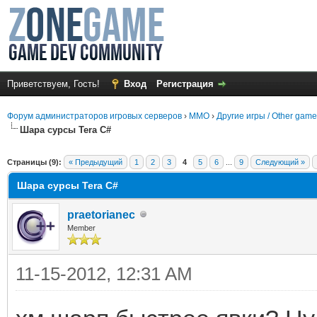
Приветствуем, Гость!
Вход
Регистрация
Форум администраторов игровых серверов
›
MMO
›
Другие игры / Other gam
Шара сурсы Tera C#
среднем
Страницы (9):
« Предыдущий
1
2
3
4
5
6
...
9
Следующий »
Шара сурсы Tera C#
praetorianec
Member
11-15-2012, 12:31 AM