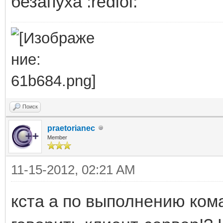
безапуха :redlol:
Поиск
praetorianec
Member
11-15-2012, 02:21 AM
кста а по выполнению кома