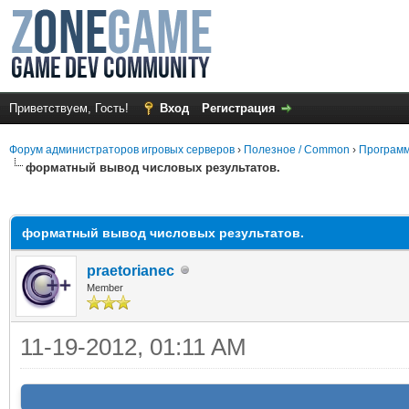
Приветствуем, Гость!
Вход
Регистрация
Форум администраторов игровых серверов
›
Полезное / Common
›
Программ
форматный вывод числовых результатов.
среднем
форматный вывод числовых результатов.
praetorianec
Member
11-19-2012, 01:11 AM