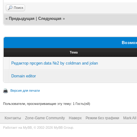
Поиск
«
Предыдущая
|
Следующая
»
Возмож
Тема
Редактор npcgen.data №2 by coldman and jolan
Domain editor
Версия для печати
Пользователи, просматривающие эту тему: 1 Гость(ей)
Контакты
Zone-Game Community
Наверх
Режим без графики
Mark Al
Работает на
MyBB
, © 2002-2026
MyBB Group
.