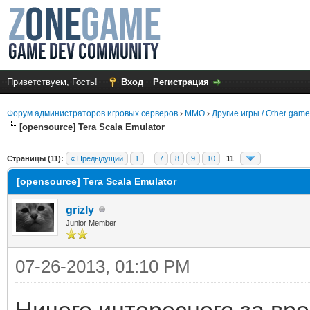
Приветствуем, Гость!
Вход
Регистрация
Форум администраторов игровых серверов
›
MMO
›
Другие игры / Other gam
[opensource] Tera Scala Emulator
среднем
Страницы (11):
« Предыдущий
1
...
7
8
9
10
11
[opensource] Tera Scala Emulator
grizly
Junior Member
07-26-2013, 01:10 PM
Ничего интересного за вр