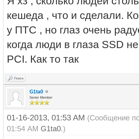
Я хз , сколько людей стол
кешеда , что и сделали. К
у ПТС , но глаз очень рад
когда люди в глаза SSD н
PCI. Как то так
Поиск
G1ta0
Senior Member
01-16-2013, 01:53 AM
(Сообщение по
01:54 AM
G1ta0
.)