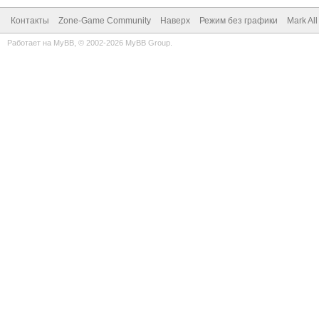
Контакты
Zone-Game Community
Наверх
Режим без графики
Mark Al
Работает на
MyBB
, © 2002-2026
MyBB Group
.