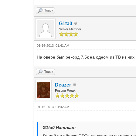
Поиск
G1ta0
Senior Member
01-16-2013, 01:41 AM
На овере был рекорд 7.5к на одном из ТВ из них 
Поиск
Deazer
Posting Freak
01-16-2013, 01:42 AM
G1ta0 Написал:
Кешед по образу ПТСа не всрался ни разу, у