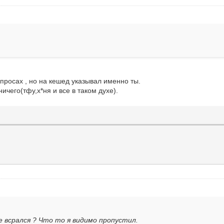
просах , но на кешед указывал именно ты.
 ничего(тфу,х*ня и все в таком духе).
 всрался ? Что то я видимо пропустил.