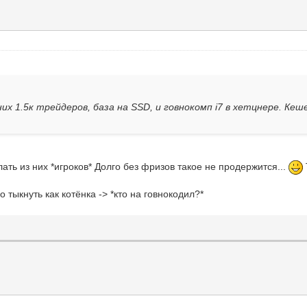
них 1.5к трейдеров, база на SSD, и говнокомп i7 в хетцнере. Кеш
делать из них *игроков* Долго без фризов такое не продержится...
о тыкнуть как котёнка -> *кто на говнокодил?*