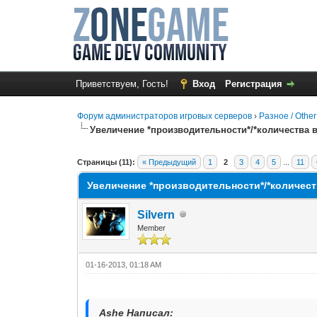
Приветствуем, Гость!
Вход
Регистрация
Форум администраторов игровых серверов
›
Разное / Other
Увеличение *производительности*/*количества 
0 Голос(ов) - 0 в среднем
1
2
3
4
5
Страницы (11):
« Предыдущий
1
2
3
4
5
...
11
Увеличение *производительности*/*количес
Silvern
Member
01-16-2013, 01:18 AM
Ashe Написал: