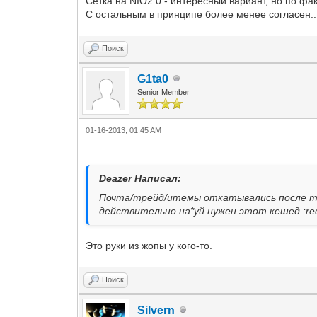
Сетка на NIO2.0 - интересный вариант, но по фак
С остальным в принципе более менее согласен..
Поиск
G1ta0
Senior Member
01-16-2013, 01:45 AM
Deazer Написал:
Почта/трейд/итемы откатывались после тре
действительно на*уй нужен этот кешед :red
Это руки из жопы у кого-то.
Поиск
Silvern