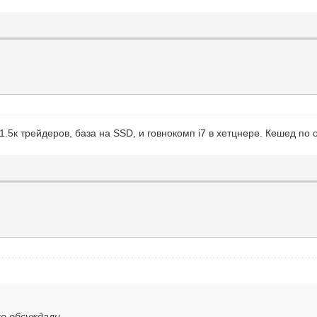
1.5к трейдеров, база на SSD, и говнокомп i7 в хетцнере. Кешед по
же обсуждали.