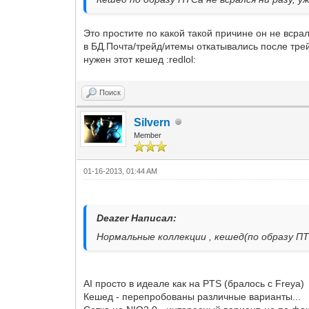
Это простите по какой такой причине он не всра
в БД.Почта/трейд/итемы откатывались после трей
нужен этот кешед :redlol:
Поиск
Silvern
Member
01-16-2013, 01:44 AM
Deazer Написал:
Нормальные коллекции , кешед(по образу ПТС
AI просто в идеале как на PTS (бралось с Freya)
Кешед - перепробованы различные варианты...