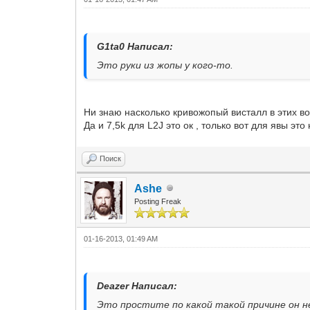
G1ta0 Написал:
Это руки из жопы у кого-то.
Ни знаю насколько кривожопый висталл в этих во
Да и 7,5k для L2J это ок , только вот для явы это
Поиск
Ashe
Posting Freak
01-16-2013, 01:49 AM
Deazer Написал:
Это простите по какой такой причине он не