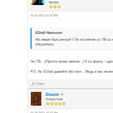
Member
01-16-2013, 01:47 AM
G1ta0 Написал:
На овере был рекорд 7.5к на одном из ТВ из 
обсуждали.
На ТВ... (Просто кучка твинов...) А по факту - с
P.S. Ув. G1ta0 давайте без жоп... Ведь и вас можн
Поиск
Deazer
Posting Freak
01-16-2013, 01:47 AM