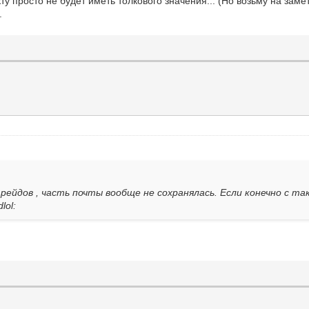
ту просто не будет иметь толкового значения... (Но возьму на замет
.
йдов , часть почты вообще не сохранялась. Если конечно с так
lol: