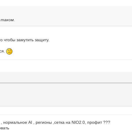
 таком.
го чтобы замутить защиту.
ься.
 нормальное AI , регионы ,сетка на NIO2.0, профит ???
овать