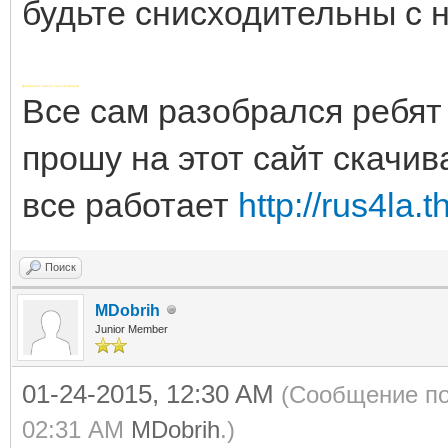
будьте снисходительны с 
Добавлено через 2 часа 44 минуты
Все сам разобрался ребят 
прошу на этот сайт скачив
все работает
http://rus4la.
Поиск
MDobrih
Junior Member
01-24-2015, 12:30 AM
(Сообщение по
02:31 AM
MDobrih
.)