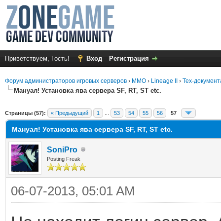
Приветствуем, Гость!
Вход
Регистрация
Форум администраторов игровых серверов
›
MMO
›
Lineage II
›
Тех-документ
Мануал! Установка ява сервера SF, RT, ST etc.
среднем
Страницы (57):
« Предыдущий
1
...
53
54
55
56
57
Мануал! Установка ява сервера SF, RT, ST etc.
SoniPro
Posting Freak
06-07-2013, 05:01 AM