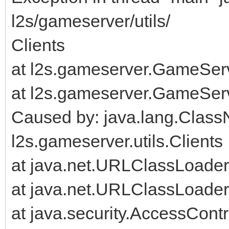
l2s/gameserver/utils/
Clients
at l2s.gameserver.GameServ
at l2s.gameserver.GameSer
Caused by: java.lang.Clas
l2s.gameserver.utils.Clients
at java.net.URLClassLoade
at java.net.URLClassLoade
at java.security.AccessContr