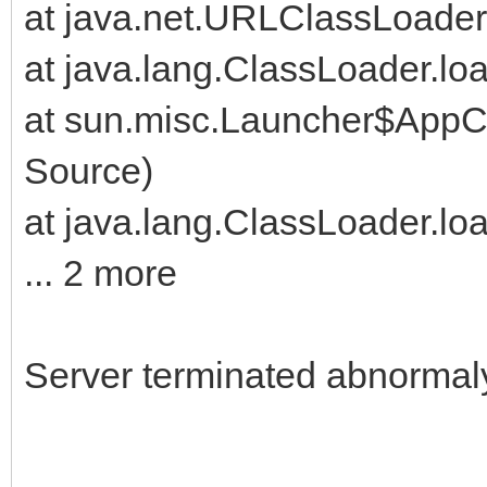
at java.net.URLClassLoade
at java.lang.ClassLoader.l
at sun.misc.Launcher$App
Source)
at java.lang.ClassLoader.l
... 2 more
Server terminated abnormaly