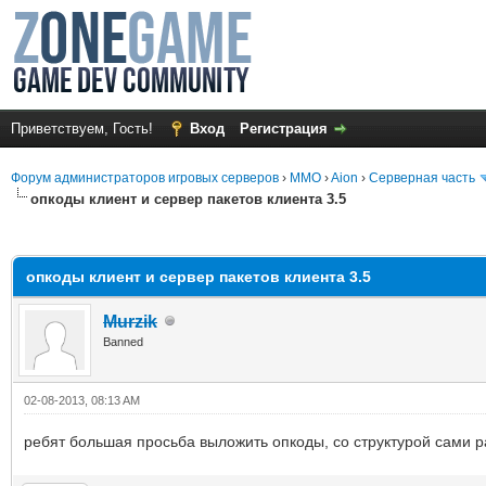
Приветствуем, Гость!
Вход
Регистрация
Форум администраторов игровых серверов
›
MMO
›
Aion
›
Серверная часть
опкоды клиент и сервер пакетов клиента 3.5
среднем
опкоды клиент и сервер пакетов клиента 3.5
Murzik
Banned
02-08-2013, 08:13 AM
ребят большая просьба выложить опкоды, со структурой сами 